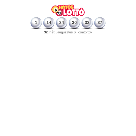
1
14
24
30
32
37
32. hét ,
augusztus 6., csütörtök