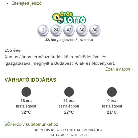
Elfelejtett jelszó
1
24
42
66
86
32. hét ,
augusztus 8., szombat
155 éve
Xantus János természettudós közreműködésével és
igazgatásával megnyílt a Budapesti Állat- és Növénykert.
Ezen a napon
VÁRHATÓ IDŐJÁRÁS
18 óra
21 óra
0 óra
tiszta égbolt
tiszta égbolt
tiszta égbolt
32°C
27°C
21°C
KÉRDŐÍV KÉSZÍTÉSE KUTATÓMUNKÁHOZ
KUTATAS-KERDOIV.HU