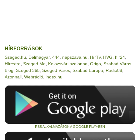
HÍRFORRÁSOK
Szeged.hu
,
Délmagyar
,
444
,
nepszava.hu
,
HírTv
,
HVG
,
hir24
,
Hírextra
,
Szeged Ma
,
Kolozsvári szalonna
,
Origo
,
Szabad Város
Blog
,
Szeged 365
,
Szeged Város
,
Szabad Európa
,
Rádió88
,
Azonnali
,
Webrádió
,
index.hu
RSS ALKALMAZÁSOK A GOOGLE PLAY-BEN