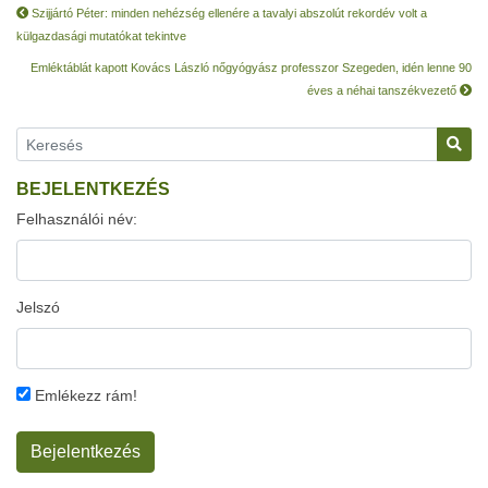
Szijjártó Péter: minden nehézség ellenére a tavalyi abszolút rekordév volt a
külgazdasági mutatókat tekintve
Emléktáblát kapott Kovács László nőgyógyász professzor Szegeden, idén lenne 90
éves a néhai tanszékvezető
BEJELENTKEZÉS
Felhasználói név:
Jelszó
Emlékezz rám!