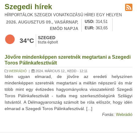
Szegedi hírek
HÍRPORTÁLOK SZEGEDI VONATKOZÁSÚ HÍREI EGY HELYEN
2026. AUGUSZTUS 09., VASÁRNAP,
USD
314,51
EMŐD NAPJA
EUR
363,65
SZEGED
34°C
tiszta égbolt
Jövőre mindenképpen szeretnék megtartani a Szegedi
Toros Pálinkafesztivált
WEBRÁDIÓ
|
2024. MÁRCIUS 12., KEDD - 12:11
Idén ugyan elmarad, de jövőre az eredeti helyszínen
mindenképpen szeretnék megtartani a méltán népszerű és már
több mint egy évtizedes hagyományokra visszatekintő Szegedi
Toros Pálinkafesztivált - tudta meg szerkesztőségünk Szilágyi
Istvántól. A Délmagyarország számolt be róla először, hogy idén
elmarad a Szegedi Toros Pálinkafesztivál. [...]
Forrás:
Webrádió