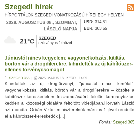
Szegedi hírek
HÍRPORTÁLOK SZEGEDI VONATKOZÁSÚ HÍREI EGY HELYEN
2026. AUGUSZTUS 08., SZOMBAT,
USD
314,51
LÁSZLÓ NAPJA
EUR
363,65
SZEGED
21°C
szórványos felhőzet
Júniustól nincs kegyelem: vagyonelkobzás, kitiltás,
börtön vár a drogdílerekre, kihirdették az új kábítószer-
ellenes törvénycsomagot
SZEGED 365
|
2025. MÁJUS 13., KEDD - 14:09
Kihirdették az új drogtörvényt, “júniustól nincs kímélet”:
vagyonelkobzás, kitiltás, börtön vár a drogdílerekre – közölte a
kábítószer-kereskedelem felszámolásáért felelős kormánybiztos
kedden a közösségi oldalára feltöltött videójában.Horváth László
azt mondta: Orbán Viktor miniszterelnök március 1-jével rendelte
el a kábítószer-kereskedők [...]
Forrás:
Szeged 365