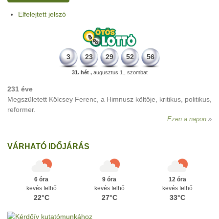
Elfelejtett jelszó
3
23
29
52
56
31. hét ,
augusztus 1., szombat
231 éve
Megszületett Kölcsey Ferenc, a Himnusz költője, kritikus, politikus,
reformer.
Ezen a napon
VÁRHATÓ IDŐJÁRÁS
6 óra
9 óra
12 óra
kevés felhő
kevés felhő
kevés felhő
22°C
27°C
33°C