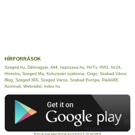
HÍRFORRÁSOK
Szeged.hu
,
Délmagyar
,
444
,
nepszava.hu
,
HírTv
,
HVG
,
hir24
,
Hírextra
,
Szeged Ma
,
Kolozsvári szalonna
,
Origo
,
Szabad Város
Blog
,
Szeged 365
,
Szeged Város
,
Szabad Európa
,
Rádió88
,
Azonnali
,
Webrádió
,
index.hu
RSS ALKALMAZÁSOK A GOOGLE PLAY-BEN