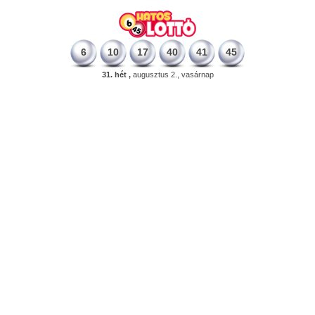
6
10
17
40
41
45
31. hét ,
augusztus 2., vasárnap