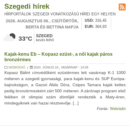
Szegedi hírek
HÍRPORTÁLOK SZEGEDI VONATKOZÁSÚ HÍREI EGY HELYEN
2026. AUGUSZTUS 06., CSÜTÖRTÖK,
USD
316,45
BERTA ÉS BETTINA NAPJA
EUR
364,93
SZEGED
33°C
kevés felhő
Kajak-kenu Eb – Kopasz ezüst-, a női kajak páros
bronzérmes
WEBRÁDIÓ
|
2024. JÚNIUS 16., VASÁRNAP - 14:09
Kopasz Bálint címvédőként ezüstérmes lett vasárnap K-1 1000
méteren a szegedi gyorsasági, para kajak-kenu és SUP Európa-
bajnokságon, a Gazsó Alida Dóra, Csipes Tamara kajak kettes
pedig bronzérmesként zárt 500 méteren. A zárónapi program első
felében öt olimpiai szám döntőjét rendezték a Maty-éren,
mindegyiknek van hazai résztvevője. [...]
Forrás:
Webrádió