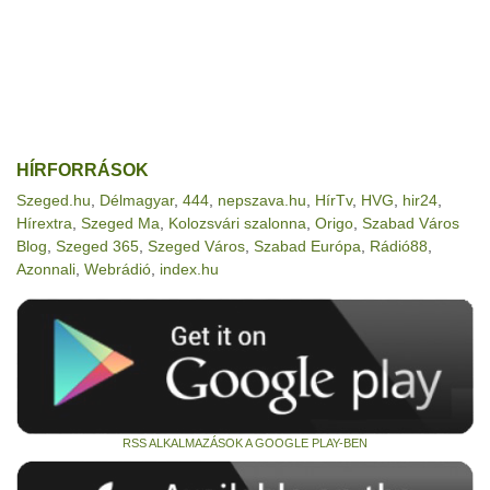
HÍRFORRÁSOK
Szeged.hu
,
Délmagyar
,
444
,
nepszava.hu
,
HírTv
,
HVG
,
hir24
,
Hírextra
,
Szeged Ma
,
Kolozsvári szalonna
,
Origo
,
Szabad Város
Blog
,
Szeged 365
,
Szeged Város
,
Szabad Európa
,
Rádió88
,
Azonnali
,
Webrádió
,
index.hu
RSS ALKALMAZÁSOK A GOOGLE PLAY-BEN