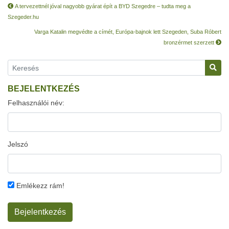
A tervezettnél jóval nagyobb gyárat épít a BYD Szegedre – tudta meg a
Szegeder.hu
Varga Katalin megvédte a címét, Európa-bajnok lett Szegeden, Suba Róbert
bronzérmet szerzett
BEJELENTKEZÉS
Felhasználói név:
Jelszó
Emlékezz rám!