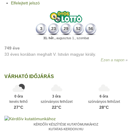
Elfelejtett jelszó
3
23
29
52
56
31. hét ,
augusztus 1., szombat
749 éve
33 éves korában meghalt V. István magyar király.
Ezen a napon
VÁRHATÓ IDŐJÁRÁS
0 óra
3 óra
6 óra
kevés felhő
szórványos felhőzet
szórványos felhőzet
27°C
22°C
28°C
KÉRDŐÍV KÉSZÍTÉSE KUTATÓMUNKÁHOZ
KUTATAS-KERDOIV.HU