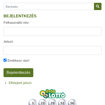
BEJELENTKEZÉS
Felhasználói név:
Jelszó
Emlékezz rám!
Elfelejtett jelszó
3
23
29
52
56