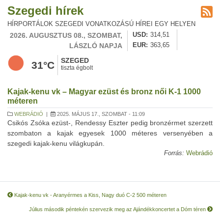
Szegedi hírek
HÍRPORTÁLOK SZEGEDI VONATKOZÁSÚ HÍREI EGY HELYEN
2026. AUGUSZTUS 08., SZOMBAT,
USD
314,51
LÁSZLÓ NAPJA
EUR
363,65
SZEGED
31°C
tiszta égbolt
Kajak-kenu vk – Magyar ezüst és bronz női K-1 1000
méteren
WEBRÁDIÓ
|
2025. MÁJUS 17., SZOMBAT - 11:09
Csikós Zsóka ezüst-, Rendessy Eszter pedig bronzérmet szerzett
szombaton a kajak egyesek 1000 méteres versenyében a
szegedi kajak-kenu világkupán.
Forrás:
Webrádió
Kajak-kenu vk - Aranyérmes a Kiss, Nagy duó C-2 500 méteren
Július második péntekén szervezik meg az Ajándékkoncertet a Dóm téren