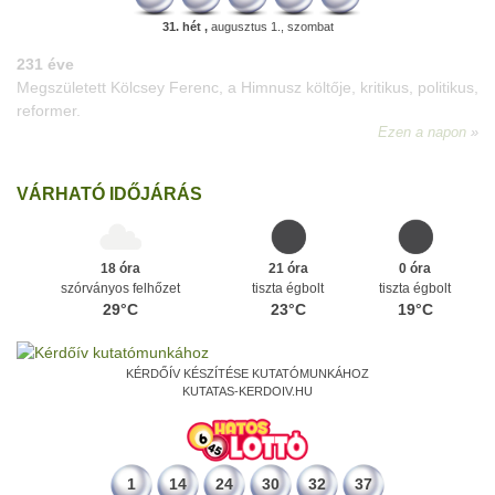
31. hét ,
augusztus 1., szombat
VÁRHATÓ IDŐJÁRÁS
18 óra
21 óra
0 óra
szórványos felhőzet
tiszta égbolt
tiszta égbolt
29°C
23°C
19°C
KÉRDŐÍV KÉSZÍTÉSE KUTATÓMUNKÁHOZ
KUTATAS-KERDOIV.HU
1
14
24
30
32
37