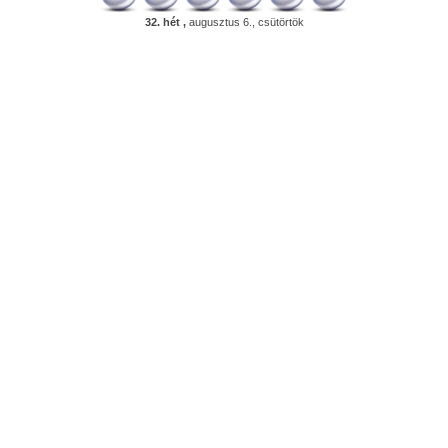
32. hét ,
augusztus 6., csütörtök