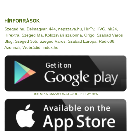
HÍRFORRÁSOK
Szeged.hu
,
Délmagyar
,
444
,
nepszava.hu
,
HírTv
,
HVG
,
hir24
,
Hírextra
,
Szeged Ma
,
Kolozsvári szalonna
,
Origo
,
Szabad Város
Blog
,
Szeged 365
,
Szeged Város
,
Szabad Európa
,
Rádió88
,
Azonnali
,
Webrádió
,
index.hu
RSS ALKALMAZÁSOK A GOOGLE PLAY-BEN