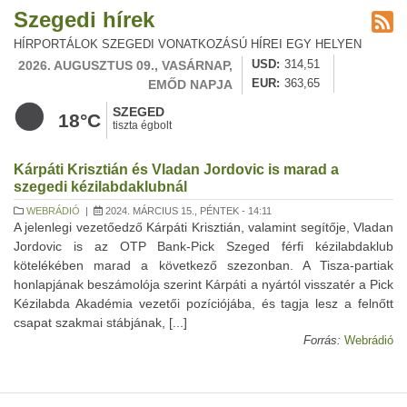
Szegedi hírek
HÍRPORTÁLOK SZEGEDI VONATKOZÁSÚ HÍREI EGY HELYEN
2026. AUGUSZTUS 09., VASÁRNAP,
USD
314,51
EMŐD NAPJA
EUR
363,65
SZEGED
18°C
tiszta égbolt
Kárpáti Krisztián és Vladan Jordovic is marad a
szegedi kézilabdaklubnál
WEBRÁDIÓ
|
2024. MÁRCIUS 15., PÉNTEK - 14:11
A jelenlegi vezetőedző Kárpáti Krisztián, valamint segítője, Vladan
Jordovic is az OTP Bank-Pick Szeged férfi kézilabdaklub
kötelékében marad a következő szezonban. A Tisza-partiak
honlapjának beszámolója szerint Kárpáti a nyártól visszatér a Pick
Kézilabda Akadémia vezetői pozíciójába, és tagja lesz a felnőtt
csapat szakmai stábjának, [...]
Forrás:
Webrádió