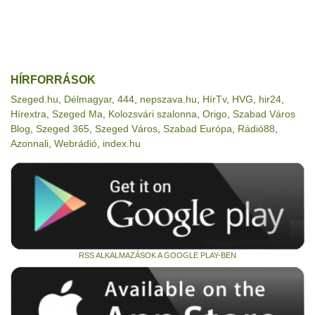
HÍRFORRÁSOK
Szeged.hu
,
Délmagyar
,
444
,
nepszava.hu
,
HírTv
,
HVG
,
hir24
,
Hírextra
,
Szeged Ma
,
Kolozsvári szalonna
,
Origo
,
Szabad Város
Blog
,
Szeged 365
,
Szeged Város
,
Szabad Európa
,
Rádió88
,
Azonnali
,
Webrádió
,
index.hu
RSS ALKALMAZÁSOK A GOOGLE PLAY-BEN