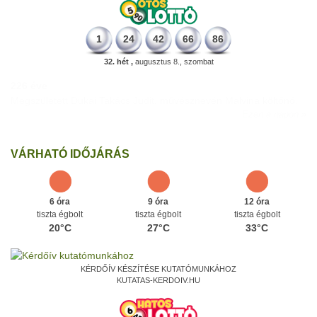
1
24
42
66
86
32. hét ,
augusztus 8., szombat
226 éve
Megszületett Dukai Takács Judit, művésznevén Malvina költőnő.
Ezen a napon
VÁRHATÓ IDŐJÁRÁS
6 óra
9 óra
12 óra
tiszta égbolt
tiszta égbolt
tiszta égbolt
20°C
27°C
33°C
KÉRDŐÍV KÉSZÍTÉSE KUTATÓMUNKÁHOZ
KUTATAS-KERDOIV.HU