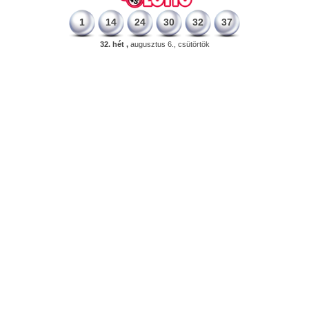
1
14
24
30
32
37
32. hét ,
augusztus 6., csütörtök