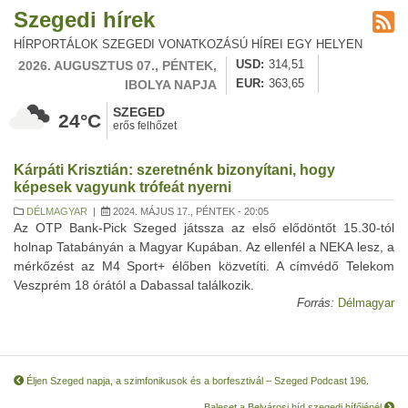
Szegedi hírek
HÍRPORTÁLOK SZEGEDI VONATKOZÁSÚ HÍREI EGY HELYEN
2026. AUGUSZTUS 07., PÉNTEK,
USD
314,51
IBOLYA NAPJA
EUR
363,65
SZEGED
24°C
erős felhőzet
Kárpáti Krisztián: szeretnénk bizonyítani, hogy
képesek vagyunk trófeát nyerni
DÉLMAGYAR
|
2024. MÁJUS 17., PÉNTEK - 20:05
Az OTP Bank-Pick Szeged játssza az első elődöntőt 15.30-tól
holnap Tatabányán a Magyar Kupában. Az ellenfél a NEKA lesz, a
mérkőzést az M4 Sport+ élőben közvetíti. A címvédő Telekom
Veszprém 18 órától a Dabassal találkozik.
Forrás:
Délmagyar
Éljen Szeged napja, a szimfonikusok és a borfesztivál – Szeged Podcast 196.
Baleset a Belvárosi híd szegedi hífőjénél