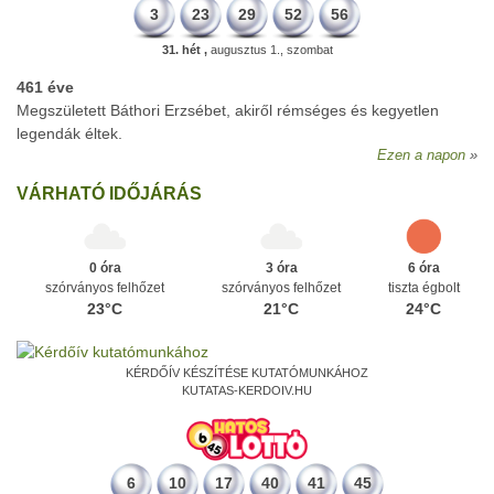
3
23
29
52
56
31. hét ,
augusztus 1., szombat
461 éve
Megszületett Báthori Erzsébet, akiről rémséges és kegyetlen
legendák éltek.
Ezen a napon
VÁRHATÓ IDŐJÁRÁS
0 óra
3 óra
6 óra
szórványos felhőzet
szórványos felhőzet
tiszta égbolt
23°C
21°C
24°C
KÉRDŐÍV KÉSZÍTÉSE KUTATÓMUNKÁHOZ
KUTATAS-KERDOIV.HU
6
10
17
40
41
45