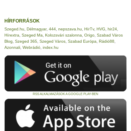
HÍRFORRÁSOK
Szeged.hu
,
Délmagyar
,
444
,
nepszava.hu
,
HírTv
,
HVG
,
hir24
,
Hírextra
,
Szeged Ma
,
Kolozsvári szalonna
,
Origo
,
Szabad Város
Blog
,
Szeged 365
,
Szeged Város
,
Szabad Európa
,
Rádió88
,
Azonnali
,
Webrádió
,
index.hu
RSS ALKALMAZÁSOK A GOOGLE PLAY-BEN