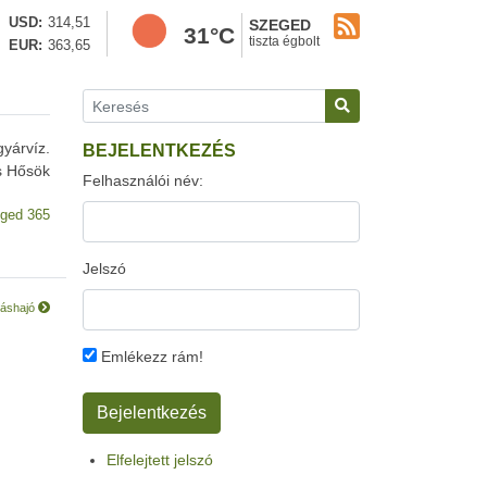
USD
314,51
SZEGED
31°C
tiszta égbolt
EUR
363,65
yárvíz.
BEJELENTKEZÉS
s Hősök
Felhasználói név:
ged 365
Jelszó
rláshajó
Emlékezz rám!
Elfelejtett jelszó