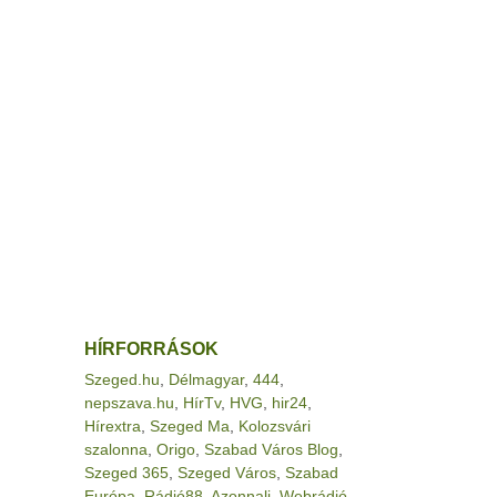
HÍRFORRÁSOK
Szeged.hu
,
Délmagyar
,
444
,
nepszava.hu
,
HírTv
,
HVG
,
hir24
,
Hírextra
,
Szeged Ma
,
Kolozsvári
szalonna
,
Origo
,
Szabad Város Blog
,
Szeged 365
,
Szeged Város
,
Szabad
Európa
,
Rádió88
,
Azonnali
,
Webrádió
,