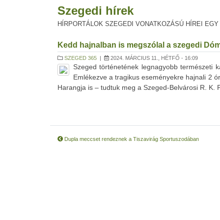
Szegedi hírek
HÍRPORTÁLOK SZEGEDI VONATKOZÁSÚ HÍREI EGY
Kedd hajnalban is megszólal a szegedi Dóm
SZEGED 365
|
2024. MÁRCIUS 11., HÉTFŐ - 16:09
Szeged történetének legnagyobb természeti ka
Emlékezve a tragikus eseményekre hajnali 2 ó
Harangja is – tudtuk meg a Szeged-Belvárosi R. K. Pl
Dupla meccset rendeznek a Tiszavirág Sportuszodában