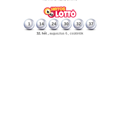
1
14
24
30
32
37
32. hét ,
augusztus 6., csütörtök