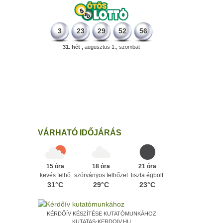
3
23
29
52
56
31. hét ,
augusztus 1., szombat
331 éve
Megszületett Mikes Kelemen
memoáríró, műfordító, a XVIII. századi
magyar prózairodalom legnagyobb
alakja.
Ezen a napon
VÁRHATÓ IDŐJÁRÁS
15 óra
18 óra
21 óra
kevés felhő
szórványos felhőzet
tiszta égbolt
31°C
29°C
23°C
KÉRDŐÍV KÉSZÍTÉSE KUTATÓMUNKÁHOZ
KUTATAS-KERDOIV.HU