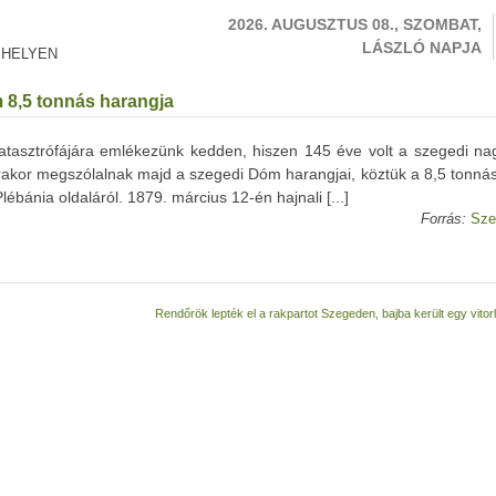
2026. AUGUSZTUS 08., SZOMBAT,
LÁSZLÓ NAPJA
 HELYEN
 8,5 tonnás harangja
tasztrófájára emlékezünk kedden, hiszen 145 éve volt a szegedi nag
rakor megszólalnak majd a szegedi Dóm harangjai, köztük a 8,5 tonná
ébánia oldaláról. 1879. március 12-én hajnali [...]
Forrás:
Sze
Rendőrök lepték el a rakpartot Szegeden, bajba került egy vito