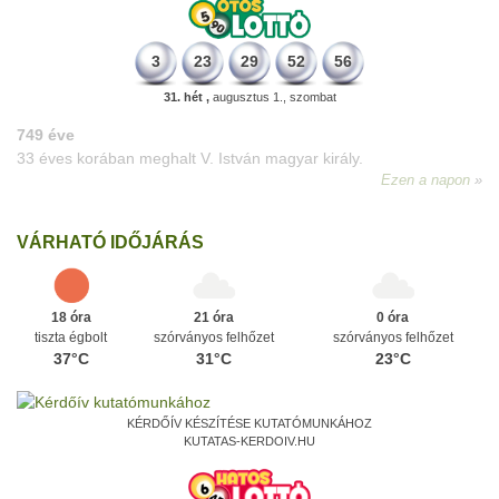
3
23
29
52
56
31. hét ,
augusztus 1., szombat
498 éve
A szávaszentdemeteri-nagyolaszi győzelem, ahol a magyarok
utoljára győzték le a törököket Mohács előtt.
Ezen a napon
VÁRHATÓ IDŐJÁRÁS
18 óra
21 óra
0 óra
tiszta égbolt
szórványos felhőzet
szórványos felhőzet
37°C
31°C
23°C
KÉRDŐÍV KÉSZÍTÉSE KUTATÓMUNKÁHOZ
KUTATAS-KERDOIV.HU