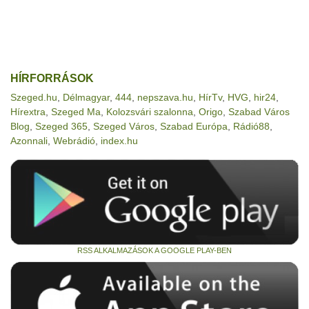
HÍRFORRÁSOK
Szeged.hu
,
Délmagyar
,
444
,
nepszava.hu
,
HírTv
,
HVG
,
hir24
,
Hírextra
,
Szeged Ma
,
Kolozsvári szalonna
,
Origo
,
Szabad Város
Blog
,
Szeged 365
,
Szeged Város
,
Szabad Európa
,
Rádió88
,
Azonnali
,
Webrádió
,
index.hu
RSS ALKALMAZÁSOK A GOOGLE PLAY-BEN