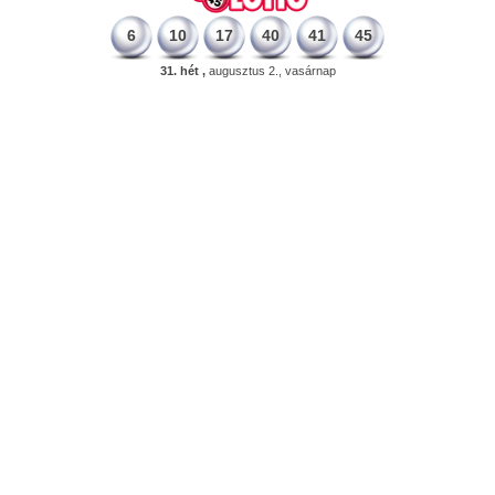
6
10
17
40
41
45
31. hét ,
augusztus 2., vasárnap