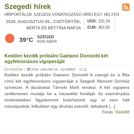
Szegedi hírek
HÍRPORTÁLOK SZEGEDI VONATKOZÁSÚ HÍREI EGY HELYEN
2026. AUGUSZTUS 06., CSÜTÖRTÖK,
USD
315,34
BERTA ÉS BETTINA NAPJA
EUR
363,92
SZEGED
39°C
tiszta égbolt
Kedden kezdik próbálni Gaetano Donizetti két
egyfelvonásos vígoperáját
RÁDIÓ88
|
2024. JANUÁR 06., SZOMBAT - 12:11
Kedden kezdik próbálni Gaetano Donizetti A csengő és a Rita
című két egyfelvonásos vígoperáját a Szegedi Nemzeti Színház
színészei. A darabokat Tárnoki Márk rendezi. A két vígopera
szellemesen mutatja be a házasélet fonákját. Az eseménydús
történetekben figyelemmel kísérhetünk egy el nem hált
nászéjszakát, felbukkan egy álruhás szerető, láthatunk [...]
Forrás:
Rádió88