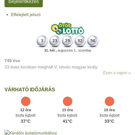
Elfelejtett jelszó
3
23
29
52
56
31. hét ,
augusztus 1., szombat
749 éve
33 éves korában meghalt V. István magyar király.
Ezen a napon
VÁRHATÓ IDŐJÁRÁS
12 óra
15 óra
18 óra
tiszta égbolt
tiszta égbolt
tiszta égbolt
37°C
41°C
33°C