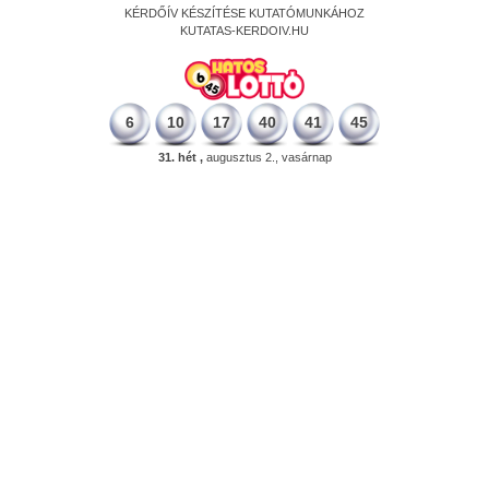
KÉRDŐÍV KÉSZÍTÉSE KUTATÓMUNKÁHOZ
KUTATAS-KERDOIV.HU
6
10
17
40
41
45
31. hét ,
augusztus 2., vasárnap