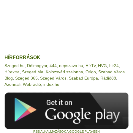
HÍRFORRÁSOK
Szeged.hu
,
Délmagyar
,
444
,
nepszava.hu
,
HírTv
,
HVG
,
hir24
,
Hírextra
,
Szeged Ma
,
Kolozsvári szalonna
,
Origo
,
Szabad Város
Blog
,
Szeged 365
,
Szeged Város
,
Szabad Európa
,
Rádió88
,
Azonnali
,
Webrádió
,
index.hu
RSS ALKALMAZÁSOK A GOOGLE PLAY-BEN