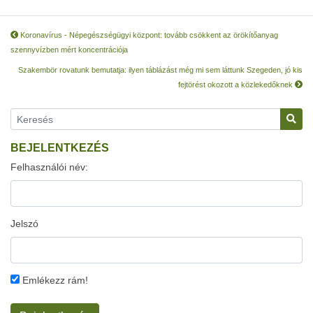
Koronavírus - Népegészségügyi központ: tovább csökkent az örökítőanyag
szennyvízben mért koncentrációja
Szakembör rovatunk bemutatja: ilyen táblázást még mi sem láttunk Szegeden, jó kis
fejtörést okozott a közlekedőknek
BEJELENTKEZÉS
Felhasználói név:
Jelszó
Emlékezz rám!