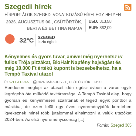
Szegedi hírek
HÍRPORTÁLOK SZEGEDI VONATKOZÁSÚ HÍREI EGY HELYEN
2026. AUGUSZTUS 06., CSÜTÖRTÖK,
USD
313,58
BERTA ÉS BETTINA NAPJA
EUR
362,09
SZEGED
32°C
tiszta égbolt
Kényelmes és gyors fuvar, amivel még nyerhetsz is:
fullos Trója pizzákat, BioHair Napfény hajvágást és
még 10.000 Ft értékű kupont is bezsebelhetsz, ha a
Tempó Taxival utazol
SZEGED 365
|
2024. MÁRCIUS 21., CSÜTÖRTÖK - 13:09
Rendesen meglepi az utasait idén egész évben a város egyik
legrégebb óta működő taxitársasága. A Tempó Taxinál alap, hogy
gyorsan és kényelmesen szállítanak el téged egyik pontból a
másikba, de ezen felül egy éves nyereményjáték keretében
igyekeznek minél több jutalommal elhalmozni a velük utazókat
2024-ben. Az első nyereménycsomag [...]
Forrás:
Szeged 365