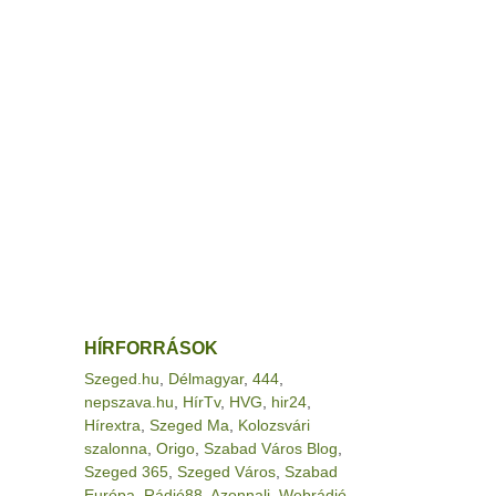
HÍRFORRÁSOK
Szeged.hu
,
Délmagyar
,
444
,
nepszava.hu
,
HírTv
,
HVG
,
hir24
,
Hírextra
,
Szeged Ma
,
Kolozsvári
szalonna
,
Origo
,
Szabad Város Blog
,
Szeged 365
,
Szeged Város
,
Szabad
Európa
,
Rádió88
,
Azonnali
,
Webrádió
,