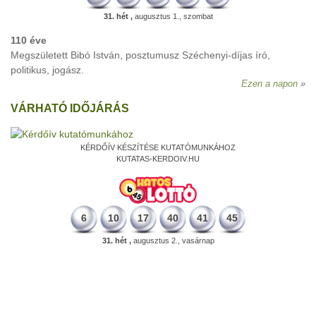
31. hét ,
augusztus 1., szombat
110 éve
Megszületett Bibó István, posztumusz Széchenyi-díjas író,
politikus, jogász.
Ezen a napon
VÁRHATÓ IDŐJÁRÁS
KÉRDŐÍV KÉSZÍTÉSE KUTATÓMUNKÁHOZ
KUTATAS-KERDOIV.HU
6
10
17
40
41
45
31. hét ,
augusztus 2., vasárnap