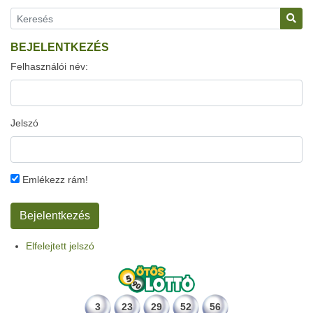
BEJELENTKEZÉS
Felhasználói név:
Jelszó
Emlékezz rám!
Elfelejtett jelszó
3
23
29
52
56