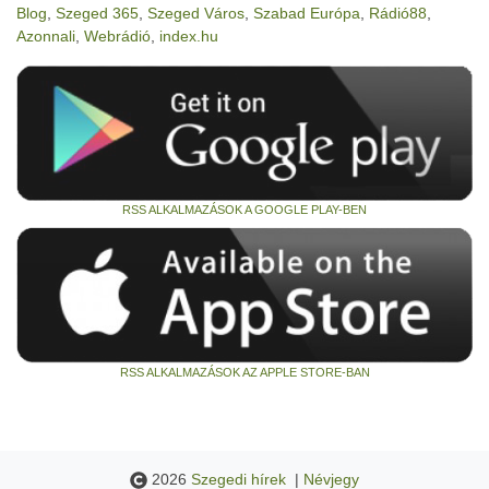
Blog
,
Szeged 365
,
Szeged Város
,
Szabad Európa
,
Rádió88
,
Azonnali
,
Webrádió
,
index.hu
RSS ALKALMAZÁSOK A GOOGLE PLAY-BEN
RSS ALKALMAZÁSOK AZ APPLE STORE-BAN
2026
Szegedi hírek
|
Névjegy