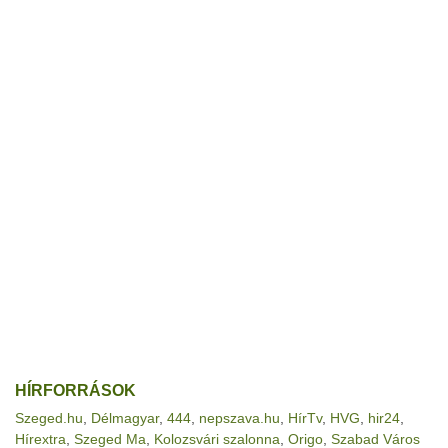
HÍRFORRÁSOK
Szeged.hu
,
Délmagyar
,
444
,
nepszava.hu
,
HírTv
,
HVG
,
hir24
,
Hírextra
,
Szeged Ma
,
Kolozsvári szalonna
,
Origo
,
Szabad Város