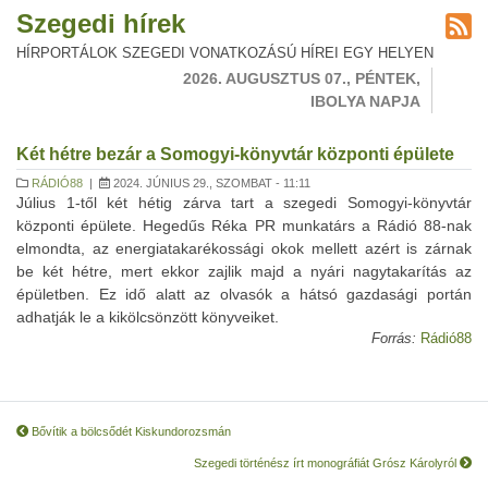
Szegedi hírek
HÍRPORTÁLOK SZEGEDI VONATKOZÁSÚ HÍREI EGY HELYEN
2026. AUGUSZTUS 07., PÉNTEK,
IBOLYA NAPJA
Két hétre bezár a Somogyi-könyvtár központi épülete
RÁDIÓ88
|
2024. JÚNIUS 29., SZOMBAT - 11:11
Július 1-től két hétig zárva tart a szegedi Somogyi-könyvtár
központi épülete. Hegedűs Réka PR munkatárs a Rádió 88-nak
elmondta, az energiatakarékossági okok mellett azért is zárnak
be két hétre, mert ekkor zajlik majd a nyári nagytakarítás az
épületben. Ez idő alatt az olvasók a hátsó gazdasági portán
adhatják le a kikölcsönzött könyveiket.
Forrás:
Rádió88
Bővítik a bölcsődét Kiskundorozsmán
Szegedi történész írt monográfiát Grósz Károlyról