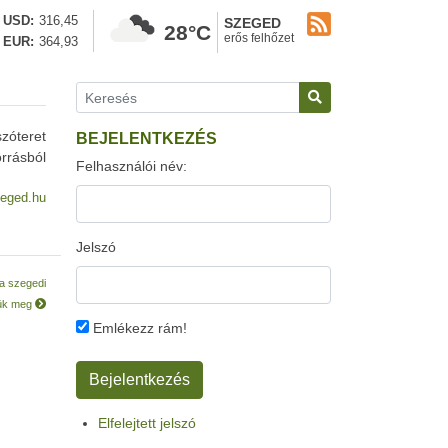
USD
316,45
SZEGED
28°C
erős felhőzet
EUR
364,93
szóteret
BEJELENTKEZÉS
rrásból
Felhasználói név:
eged.hu
Jelszó
a szegedi
tük meg
Emlékezz rám!
Elfelejtett jelszó