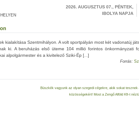
2026. AUGUSZTUS 07., PÉNTEK,
IBOLYA NAPJA
 HELYEN
yon
k kialakítása Szentmihályon. A volt sportpályán most két vadonatúj ját
nak ki. A beruházás első üteme 104 millió forintos önkormányzati fo
ai alpolgármester és a kivitelező Sziki-Ép [...]
Forrás:
Sz
Büszkék vagyunk az olyan szegedi cégekre, akik sokat tesznek 
közösségekért! Most a Zengő Alföld Kft-t néz