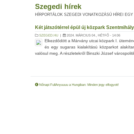
Szegedi hírek
HÍRPORTÁLOK SZEGEDI VONATKOZÁSÚ HÍREI EGY
Két játszótérrel épül új közpark Szentmihál
SZEGED.HU
|
2024. MÁRCIUS 04., HÉTFŐ - 14:06
Elkezdődött a Márvány utcai közpark I. üteméne
és egy sugaras kialakítású közparkot alakíta
valósul meg. A részletekről Binszki József várospolitik
Nőnapi FullAnyuuuu a Hungiban: Minden jegy elfogyott!