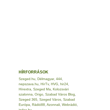
HÍRFORRÁSOK
Szeged.hu
,
Délmagyar
,
444
,
nepszava.hu
,
HírTv
,
HVG
,
hir24
,
Hírextra
,
Szeged Ma
,
Kolozsvári
szalonna
,
Origo
,
Szabad Város Blog
,
Szeged 365
,
Szeged Város
,
Szabad
Európa
,
Rádió88
,
Azonnali
,
Webrádió
,
index.hu