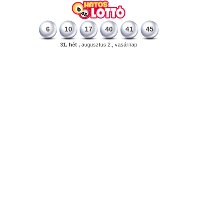
6
10
17
40
41
45
31. hét ,
augusztus 2., vasárnap