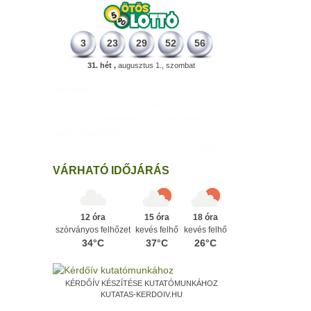
3
23
29
52
56
31. hét ,
augusztus 1., szombat
196 éve
Megszületett Kondor Gusztáv
csillagász, matematikus, egyetemi
tanár, akadémikus.
Ezen a napon
VÁRHATÓ IDŐJÁRÁS
12 óra
15 óra
18 óra
szórványos felhőzet
kevés felhő
kevés felhő
34°C
37°C
26°C
KÉRDŐÍV KÉSZÍTÉSE KUTATÓMUNKÁHOZ
KUTATAS-KERDOIV.HU