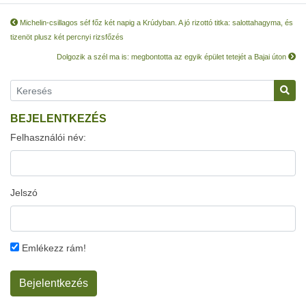
Michelin-csillagos séf főz két napig a Krúdyban. A jó rizottó titka: salottahagyma, és
tizenöt plusz két percnyi rizsfőzés
Dolgozik a szél ma is: megbontotta az egyik épület tetejét a Bajai úton
BEJELENTKEZÉS
Felhasználói név:
Jelszó
Emlékezz rám!