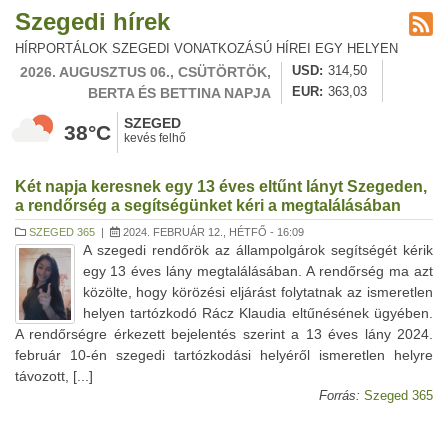
Szegedi hírek
HÍRPORTÁLOK SZEGEDI VONATKOZÁSÚ HÍREI EGY HELYEN
2026. AUGUSZTUS 06., CSÜTÖRTÖK,
USD
314,50
BERTA ÉS BETTINA NAPJA
EUR
363,03
SZEGED
38°C
kevés felhő
Két napja keresnek egy 13 éves eltűnt lányt Szegeden,
a rendőrség a segítségünket kéri a megtalálásában
SZEGED 365
|
2024. FEBRUÁR 12., HÉTFŐ - 16:09
A szegedi rendőrök az állampolgárok segítségét kérik
egy 13 éves lány megtalálásában. A rendőrség ma azt
közölte, hogy körözési eljárást folytatnak az ismeretlen
helyen tartózkodó Rácz Klaudia eltűnésének ügyében.
A rendőrségre érkezett bejelentés szerint a 13 éves lány 2024.
február 10-én szegedi tartózkodási helyéről ismeretlen helyre
távozott, [...]
Forrás:
Szeged 365