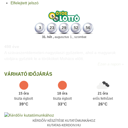
Elfelejtett jelszó
3
23
29
52
56
31. hét ,
augusztus 1., szombat
498 éve
A szávaszentdemeteri-nagyolaszi győzelem, ahol a magyarok
utoljára győzték le a törököket Mohács előtt.
Ezen a napon
VÁRHATÓ IDŐJÁRÁS
15 óra
18 óra
21 óra
tiszta égbolt
tiszta égbolt
erős felhőzet
39°C
33°C
26°C
KÉRDŐÍV KÉSZÍTÉSE KUTATÓMUNKÁHOZ
KUTATAS-KERDOIV.HU