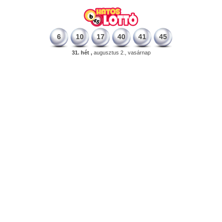
6
10
17
40
41
45
31. hét ,
augusztus 2., vasárnap