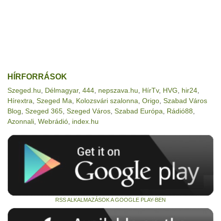
HÍRFORRÁSOK
Szeged.hu
,
Délmagyar
,
444
,
nepszava.hu
,
HírTv
,
HVG
,
hir24
,
Hírextra
,
Szeged Ma
,
Kolozsvári szalonna
,
Origo
,
Szabad Város
Blog
,
Szeged 365
,
Szeged Város
,
Szabad Európa
,
Rádió88
,
Azonnali
,
Webrádió
,
index.hu
RSS ALKALMAZÁSOK A GOOGLE PLAY-BEN