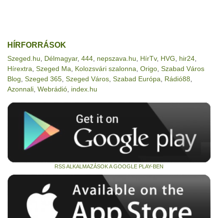
HÍRFORRÁSOK
Szeged.hu
,
Délmagyar
,
444
,
nepszava.hu
,
HírTv
,
HVG
,
hir24
,
Hírextra
,
Szeged Ma
,
Kolozsvári szalonna
,
Origo
,
Szabad Város
Blog
,
Szeged 365
,
Szeged Város
,
Szabad Európa
,
Rádió88
,
Azonnali
,
Webrádió
,
index.hu
RSS ALKALMAZÁSOK A GOOGLE PLAY-BEN