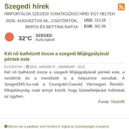
Szegedi hírek
HÍRPORTÁLOK SZEGEDI VONATKOZÁSÚ HÍREI EGY HELYEN
2026. AUGUSZTUS 06., CSÜTÖRTÖK,
USD
313,58
BERTA ÉS BETTINA NAPJA
EUR
362,09
SZEGED
32°C
tiszta égbolt
Két nő balhézott össze a szegedi Műjégpályánál
péntek este
RÁDIÓ88
|
2024. JANUÁR 07., VASÁRNAP - 15:11
Két nő balhézott össze a szegedi Műjégpályánál péntek este, a
rendőrök és a mentősök is a helyszínre vonultak. A
Szeged365.hu-nak a Csongrád-Csanád Vármegyei Rendőr-
főkapitányság csak annyit közölt, hogy büntetőeljárást indítottak
az ügyben.
Forrás:
Rádió88
Benne van a pakliban: ezer forintra is rúghat az üzemanyagár a kutakon