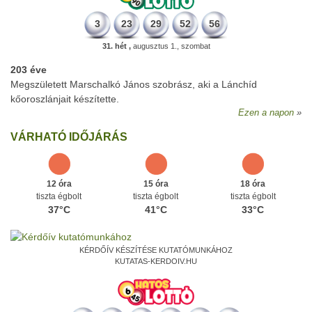
3
23
29
52
56
31. hét ,
augusztus 1., szombat
203 éve
Megszületett Marschalkó János szobrász, aki a Lánchíd
kőoroszlánjait készítette.
Ezen a napon
VÁRHATÓ IDŐJÁRÁS
12 óra
15 óra
18 óra
tiszta égbolt
tiszta égbolt
tiszta égbolt
37°C
41°C
33°C
KÉRDŐÍV KÉSZÍTÉSE KUTATÓMUNKÁHOZ
KUTATAS-KERDOIV.HU