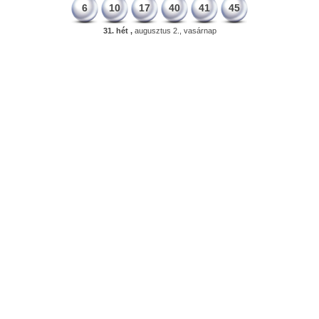
6
10
17
40
41
45
31. hét ,
augusztus 2., vasárnap