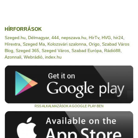
HÍRFORRÁSOK
Szeged.hu
,
Délmagyar
,
444
,
nepszava.hu
,
HírTv
,
HVG
,
hir24
,
Hírextra
,
Szeged Ma
,
Kolozsvári szalonna
,
Origo
,
Szabad Város
Blog
,
Szeged 365
,
Szeged Város
,
Szabad Európa
,
Rádió88
,
Azonnali
,
Webrádió
,
index.hu
RSS ALKALMAZÁSOK A GOOGLE PLAY-BEN