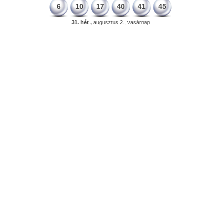
6
10
17
40
41
45
31. hét ,
augusztus 2., vasárnap