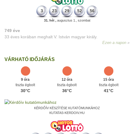
3
23
29
52
56
31. hét ,
augusztus 1., szombat
749 éve
33 éves korában meghalt V. István magyar király.
Ezen a napon
VÁRHATÓ IDŐJÁRÁS
9 óra
12 óra
15 óra
tiszta égbolt
tiszta égbolt
tiszta égbolt
30°C
36°C
41°C
KÉRDŐÍV KÉSZÍTÉSE KUTATÓMUNKÁHOZ
KUTATAS-KERDOIV.HU