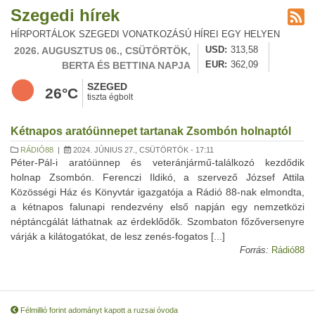
Szegedi hírek
HÍRPORTÁLOK SZEGEDI VONATKOZÁSÚ HÍREI EGY HELYEN
2026. AUGUSZTUS 06., CSÜTÖRTÖK,
USD
313,58
BERTA ÉS BETTINA NAPJA
EUR
362,09
SZEGED
26°C
tiszta égbolt
Kétnapos aratóünnepet tartanak Zsombón holnaptól
RÁDIÓ88
|
2024. JÚNIUS 27., CSÜTÖRTÖK - 17:11
Péter-Pál-i aratóünnep és veteránjármű-találkozó kezdődik
holnap Zsombón. Ferenczi Ildikó, a szervező József Attila
Közösségi Ház és Könyvtár igazgatója a Rádió 88-nak elmondta,
a kétnapos falunapi rendezvény első napján egy nemzetközi
néptáncgálát láthatnak az érdeklődők. Szombaton főzőversenyre
várják a kilátogatókat, de lesz zenés-fogatos [...]
Forrás:
Rádió88
Félmillió forint adományt kapott a ruzsai óvoda