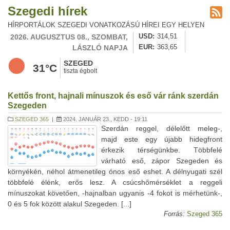
Szegedi hírek
HÍRPORTÁLOK SZEGEDI VONATKOZÁSÚ HÍREI EGY HELYEN
2026. AUGUSZTUS 08., SZOMBAT,
USD
314,51
LÁSZLÓ NAPJA
EUR
363,65
SZEGED
31°C
tiszta égbolt
Kettős front, hajnali mínuszok és eső vár ránk szerdán
Szegeden
SZEGED 365
|
2024. JANUÁR 23., KEDD - 19:11
Szerdán reggel, délelőtt meleg-,
majd este egy újabb hidegfront
érkezik térségünkbe. Többfelé
várható eső, zápor Szegeden és
környékén, néhol átmenetileg ónos eső eshet. A délnyugati szél
többfelé élénk, erős lesz. A csúcshőmérséklet a reggeli
mínuszokat követően, -hajnalban ugyanis -4 fokot is mérhetünk-,
0 és 5 fok között alakul Szegeden. [...]
Forrás:
Szeged 365