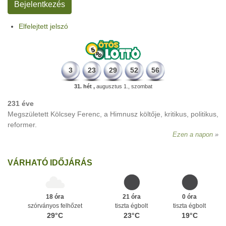
Elfelejtett jelszó
3
23
29
52
56
31. hét ,
augusztus 1., szombat
231 éve
Megszületett Kölcsey Ferenc, a Himnusz költője, kritikus, politikus,
reformer.
Ezen a napon
VÁRHATÓ IDŐJÁRÁS
18 óra
21 óra
0 óra
szórványos felhőzet
tiszta égbolt
tiszta égbolt
29°C
23°C
19°C