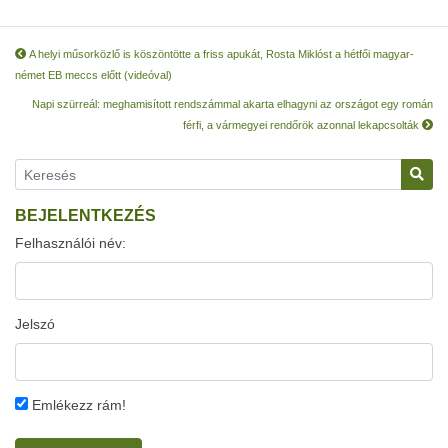
A helyi műsorközlő is köszöntötte a friss apukát, Rosta Miklóst a hétfői magyar-
német EB meccs előtt (videóval)
Napi szürreál: meghamisított rendszámmal akarta elhagyni az országot egy román
férfi, a vármegyei rendőrök azonnal lekapcsolták
BEJELENTKEZÉS
Felhasználói név:
Jelszó
Emlékezz rám!