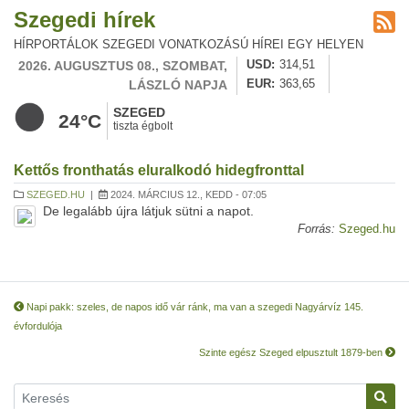
Szegedi hírek
HÍRPORTÁLOK SZEGEDI VONATKOZÁSÚ HÍREI EGY HELYEN
2026. AUGUSZTUS 08., SZOMBAT,
USD
314,51
LÁSZLÓ NAPJA
EUR
363,65
SZEGED
24°C
tiszta égbolt
Kettős fronthatás eluralkodó hidegfronttal
SZEGED.HU
|
2024. MÁRCIUS 12., KEDD - 07:05
De legalább újra látjuk sütni a napot.
Forrás:
Szeged.hu
Napi pakk: szeles, de napos idő vár ránk, ma van a szegedi Nagyárvíz 145.
évfordulója
Szinte egész Szeged elpusztult 1879-ben