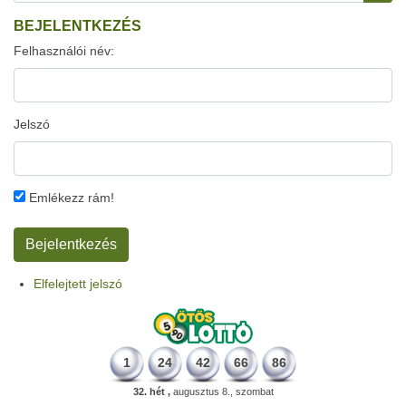
BEJELENTKEZÉS
Felhasználói név:
Jelszó
Emlékezz rám!
Elfelejtett jelszó
1
24
42
66
86
32. hét ,
augusztus 8., szombat