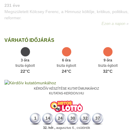
VÁRHATÓ IDŐJÁRÁS
3 óra
6 óra
9 óra
tiszta égbolt
tiszta égbolt
tiszta égbolt
22°C
24°C
32°C
KÉRDŐÍV KÉSZÍTÉSE KUTATÓMUNKÁHOZ
KUTATAS-KERDOIV.HU
1
14
24
30
32
37
32. hét ,
augusztus 6., csütörtök