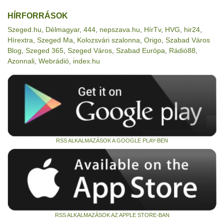
HÍRFORRÁSOK
Szeged.hu
,
Délmagyar
,
444
,
nepszava.hu
,
HírTv
,
HVG
,
hir24
,
Hírextra
,
Szeged Ma
,
Kolozsvári szalonna
,
Origo
,
Szabad Város
Blog
,
Szeged 365
,
Szeged Város
,
Szabad Európa
,
Rádió88
,
Azonnali
,
Webrádió
,
index.hu
RSS ALKALMAZÁSOK A GOOGLE PLAY-BEN
RSS ALKALMAZÁSOK AZ APPLE STORE-BAN