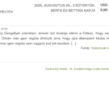
2026. AUGUSZTUS 06., CSÜTÖRTÖK,
USD
BERTA ÉS BETTINA NAPJA
EUR
 HELYEN
 19:08
ny Gergellyel szemben, amivel azt kívánja elérni a Fidesz, hogy es
. Orbán már igen régóta áhítozik arra, hogy újra állampárti kézbe h
l már igen régóta nem nagyon tud mit kezdeni. [...]
Forrás:
Kolozsvári 
Karácsonyi hintaló - Dr. Zsadányi Nagy Csaba olvasói