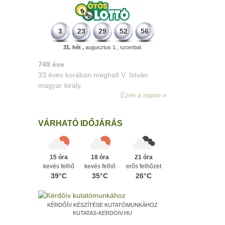
3
23
29
52
56
31. hét ,
augusztus 1., szombat
498 éve
A szávaszentdemeteri-nagyolaszi
győzelem, ahol a magyarok utoljára
győzték le a törököket Mohács előtt.
Ezen a napon
VÁRHATÓ IDŐJÁRÁS
15 óra
18 óra
21 óra
kevés felhő
kevés felhő
erős felhőzet
39°C
35°C
26°C
KÉRDŐÍV KÉSZÍTÉSE KUTATÓMUNKÁHOZ
KUTATAS-KERDOIV.HU