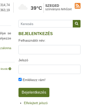
314,74
SZEGED
39°C
szórványos felhőzet
363,19
élye se
BEJELENTKEZÉS
elyezze
Felhasználói név:
szalonna
Jelszó
 levele
Emlékezz rám!
Elfelejtett jelszó