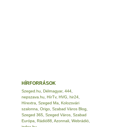
HÍRFORRÁSOK
Szeged.hu
,
Délmagyar
,
444
,
nepszava.hu
,
HírTv
,
HVG
,
hir24
,
Hírextra
,
Szeged Ma
,
Kolozsvári
szalonna
,
Origo
,
Szabad Város Blog
,
Szeged 365
,
Szeged Város
,
Szabad
Európa
,
Rádió88
,
Azonnali
,
Webrádió
,
index.hu