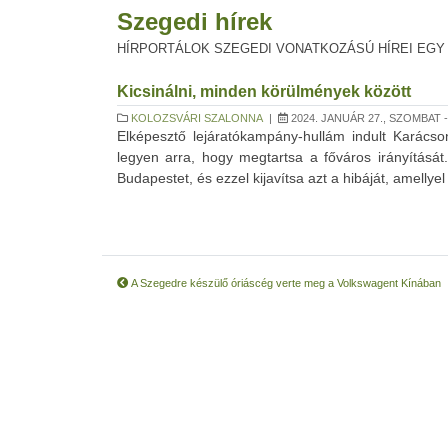
Szegedi hírek
HÍRPORTÁLOK SZEGEDI VONATKOZÁSÚ HÍREI EGY
Kicsinálni, minden körülmények között
KOLOZSVÁRI SZALONNA
|
2024. JANUÁR 27., SZOMBAT -
Elképesztő lejáratókampány-hullám indult Karácso
legyen arra, hogy megtartsa a főváros irányítását
Budapestet, és ezzel kijavítsa azt a hibáját, amellye
A Szegedre készülő óriáscég verte meg a Volkswagent Kínában