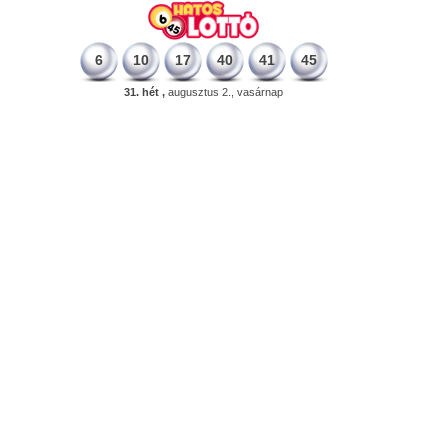
6
10
17
40
41
45
31. hét ,
augusztus 2., vasárnap