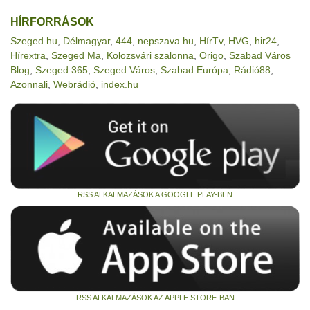
HÍRFORRÁSOK
Szeged.hu
,
Délmagyar
,
444
,
nepszava.hu
,
HírTv
,
HVG
,
hir24
,
Hírextra
,
Szeged Ma
,
Kolozsvári szalonna
,
Origo
,
Szabad Város
Blog
,
Szeged 365
,
Szeged Város
,
Szabad Európa
,
Rádió88
,
Azonnali
,
Webrádió
,
index.hu
RSS ALKALMAZÁSOK A GOOGLE PLAY-BEN
RSS ALKALMAZÁSOK AZ APPLE STORE-BAN