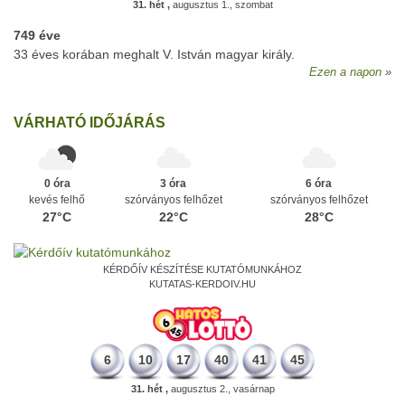
31. hét ,
augusztus 1., szombat
749 éve
33 éves korában meghalt V. István magyar király.
Ezen a napon
VÁRHATÓ IDŐJÁRÁS
0 óra
3 óra
6 óra
kevés felhő
szórványos felhőzet
szórványos felhőzet
27°C
22°C
28°C
KÉRDŐÍV KÉSZÍTÉSE KUTATÓMUNKÁHOZ
KUTATAS-KERDOIV.HU
6
10
17
40
41
45
31. hét ,
augusztus 2., vasárnap