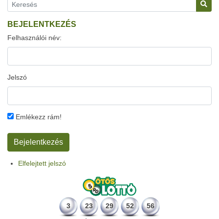
BEJELENTKEZÉS
Felhasználói név:
Jelszó
Emlékezz rám!
Elfelejtett jelszó
3
23
29
52
56