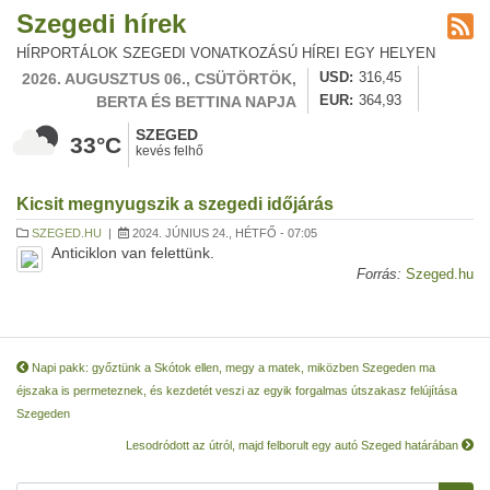
Szegedi hírek
HÍRPORTÁLOK SZEGEDI VONATKOZÁSÚ HÍREI EGY HELYEN
2026. AUGUSZTUS 06., CSÜTÖRTÖK,
USD
316,45
BERTA ÉS BETTINA NAPJA
EUR
364,93
SZEGED
33°C
kevés felhő
Kicsit megnyugszik a szegedi időjárás
SZEGED.HU
|
2024. JÚNIUS 24., HÉTFŐ - 07:05
Anticiklon van felettünk.
Forrás:
Szeged.hu
Napi pakk: győztünk a Skótok ellen, megy a matek, miközben Szegeden ma
éjszaka is permeteznek, és kezdetét veszi az egyik forgalmas útszakasz felújítása
Szegeden
Lesodródott az útról, majd felborult egy autó Szeged határában