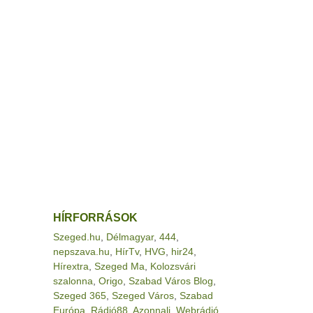
HÍRFORRÁSOK
Szeged.hu
,
Délmagyar
,
444
,
nepszava.hu
,
HírTv
,
HVG
,
hir24
,
Hírextra
,
Szeged Ma
,
Kolozsvári
szalonna
,
Origo
,
Szabad Város Blog
,
Szeged 365
,
Szeged Város
,
Szabad
Európa
,
Rádió88
,
Azonnali
,
Webrádió
,