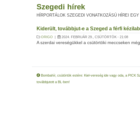
Szegedi hírek
HÍRPORTÁLOK SZEGEDI VONATKOZÁSÚ HÍREI EGY
Kiderült, továbbjut-e a Szeged a férfi kézil
ORIGO
|
2024. FEBRUÁR 29., CSÜTÖRTÖK - 21:08
A szerdai vereségükkel a csütörtöki meccseken még i
Bombahír, csütörtök estére: Kiel-vereség ide vagy oda, a PICK 
továbbjutott a BL-ben!