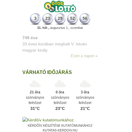
3
23
29
52
56
31. hét ,
augusztus 1., szombat
498 éve
A szávaszentdemeteri-nagyolaszi
győzelem, ahol a magyarok utoljára
győzték le a törököket Mohács előtt.
Ezen a napon
VÁRHATÓ IDŐJÁRÁS
21 óra
0 óra
3 óra
szórványos
szórványos
szórványos
felhőzet
felhőzet
felhőzet
31°C
23°C
21°C
KÉRDŐÍV KÉSZÍTÉSE KUTATÓMUNKÁHOZ
KUTATAS-KERDOIV.HU