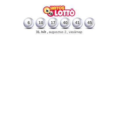
6
10
17
40
41
45
31. hét ,
augusztus 2., vasárnap