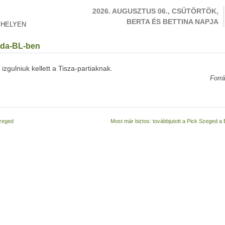
2026. AUGUSZTUS 06., CSÜTÖRTÖK,
BERTA ÉS BETTINA NAPJA
 HELYEN
abda-BL-ben
zgulniuk kellett a Tisza-partiaknak.
Forrá
Szeged
Most már biztos: továbbjutott a Pick Szeged a