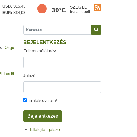
USD
316,45
SZEGED
39°C
tiszta égbolt
EUR
364,93
BEJELENTKEZÉS
s:
Origo
Felhasználói név:
 BL-ben
Jelszó
Emlékezz rám!
Elfelejtett jelszó