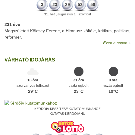
3
23
29
52
56
31. hét ,
augusztus 1., szombat
231 éve
Megszületett Kölcsey Ferenc, a Himnusz költője, kritikus, politikus,
reformer.
Ezen a napon
VÁRHATÓ IDŐJÁRÁS
18 óra
21 óra
0 óra
szórványos felhőzet
tiszta égbolt
tiszta égbolt
29°C
23°C
19°C
KÉRDŐÍV KÉSZÍTÉSE KUTATÓMUNKÁHOZ
KUTATAS-KERDOIV.HU