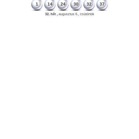
1
14
24
30
32
37
32. hét ,
augusztus 6., csütörtök