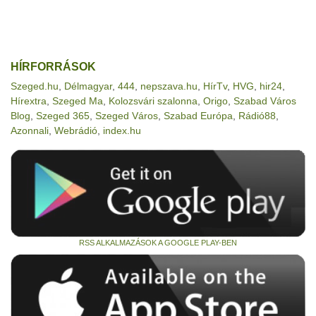
HÍRFORRÁSOK
Szeged.hu
,
Délmagyar
,
444
,
nepszava.hu
,
HírTv
,
HVG
,
hir24
,
Hírextra
,
Szeged Ma
,
Kolozsvári szalonna
,
Origo
,
Szabad Város
Blog
,
Szeged 365
,
Szeged Város
,
Szabad Európa
,
Rádió88
,
Azonnali
,
Webrádió
,
index.hu
RSS ALKALMAZÁSOK A GOOGLE PLAY-BEN