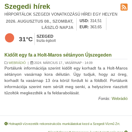
Szegedi hírek
HÍRPORTÁLOK SZEGEDI VONATKOZÁSÚ HÍREI EGY HELYEN
2026. AUGUSZTUS 08., SZOMBAT,
USD
314,51
LÁSZLÓ NAPJA
EUR
363,65
SZEGED
31°C
tiszta égbolt
Kidőlt egy fa a Holt-Maros sétányon Újszegeden
WEBRÁDIÓ
|
2024. MÁRCIUS 17., VASÁRNAP - 14:09
Portálunk információja szerint kidőlt egy korhadt fa a Holt-Maros
sétányon vasárnap kora délután. Úgy tudjuk, hogy az öreg,
korhadt fa vasárnap 13 óra körül fordult ki a földből. Portálunk
információja szerint nem sérült meg senki, a helyszínre riasztott
tűzoltók megkezdték a fa feldarabolását.
Forrás:
Webrádió
Holnaptól vízvezeték-rekonstrukciós munkálatokat kezd a Szegedi Vízmű Zrt.