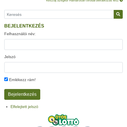
Készülj Szeged! Hamarosan óvodai beiratkozás lesz
BEJELENTKEZÉS
Felhasználói név:
Jelszó
Emlékezz rám!
Elfelejtett jelszó