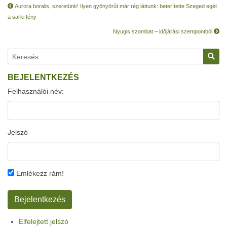
Aurora boralis, szeretünk! Ilyen gyönyörűt már rég láttunk: beterítette Szeged egét
a sarki fény
Nyugis szombat – időjárási szempontból
BEJELENTKEZÉS
Felhasználói név:
Jelszó
Emlékezz rám!
Elfelejtett jelszó