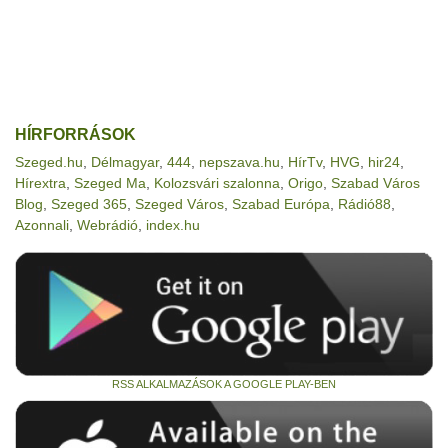
HÍRFORRÁSOK
Szeged.hu
,
Délmagyar
,
444
,
nepszava.hu
,
HírTv
,
HVG
,
hir24
,
Hírextra
,
Szeged Ma
,
Kolozsvári szalonna
,
Origo
,
Szabad Város
Blog
,
Szeged 365
,
Szeged Város
,
Szabad Európa
,
Rádió88
,
Azonnali
,
Webrádió
,
index.hu
RSS ALKALMAZÁSOK A GOOGLE PLAY-BEN