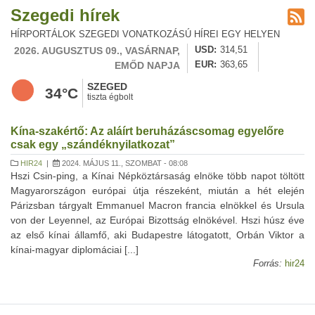
Szegedi hírek
HÍRPORTÁLOK SZEGEDI VONATKOZÁSÚ HÍREI EGY HELYEN
2026. AUGUSZTUS 09., VASÁRNAP,
USD
314,51
EMŐD NAPJA
EUR
363,65
SZEGED
34°C
tiszta égbolt
Kína-szakértő: Az aláírt beruházáscsomag egyelőre
csak egy „szándéknyilatkozat”
HIR24
|
2024. MÁJUS 11., SZOMBAT - 08:08
Hszi Csin-ping, a Kínai Népköztársaság elnöke több napot töltött
Magyarországon európai útja részeként, miután a hét elején
Párizsban tárgyalt Emmanuel Macron francia elnökkel és Ursula
von der Leyennel, az Európai Bizottság elnökével. Hszi húsz éve
az első kínai államfő, aki Budapestre látogatott, Orbán Viktor a
kínai-magyar diplomáciai [...]
Forrás:
hir24