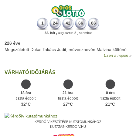
1
24
42
66
86
32. hét ,
augusztus 8., szombat
226 éve
Megszületett Dukai Takács Judit, művésznevén Malvina költőnő.
Ezen a napon
VÁRHATÓ IDŐJÁRÁS
18 óra
21 óra
0 óra
tiszta égbolt
tiszta égbolt
tiszta égbolt
32°C
27°C
21°C
KÉRDŐÍV KÉSZÍTÉSE KUTATÓMUNKÁHOZ
KUTATAS-KERDOIV.HU