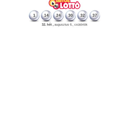
1
14
24
30
32
37
32. hét ,
augusztus 6., csütörtök