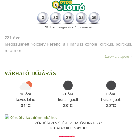
3
23
29
52
56
31. hét ,
augusztus 1., szombat
231 éve
Megszületett Kölcsey Ferenc, a Himnusz költője, kritikus, politikus,
reformer.
Ezen a napon
VÁRHATÓ IDŐJÁRÁS
18 óra
21 óra
0 óra
kevés felhő
tiszta égbolt
tiszta égbolt
34°C
28°C
20°C
KÉRDŐÍV KÉSZÍTÉSE KUTATÓMUNKÁHOZ
KUTATAS-KERDOIV.HU