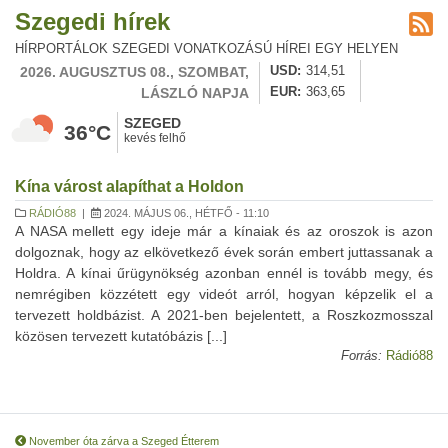
Szegedi hírek
HÍRPORTÁLOK SZEGEDI VONATKOZÁSÚ HÍREI EGY HELYEN
2026. AUGUSZTUS 08., SZOMBAT,
USD
314,51
LÁSZLÓ NAPJA
EUR
363,65
SZEGED
36°C
kevés felhő
Kína várost alapíthat a Holdon
RÁDIÓ88
|
2024. MÁJUS 06., HÉTFŐ - 11:10
A NASA mellett egy ideje már a kínaiak és az oroszok is azon
dolgoznak, hogy az elkövetkező évek során embert juttassanak a
Holdra. A kínai űrügynökség azonban ennél is tovább megy, és
nemrégiben közzétett egy videót arról, hogyan képzelik el a
tervezett holdbázist. A 2021-ben bejelentett, a Roszkozmosszal
közösen tervezett kutatóbázis [...]
Forrás:
Rádió88
November óta zárva a Szeged Étterem