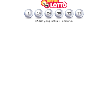
1
14
24
30
32
37
32. hét ,
augusztus 6., csütörtök