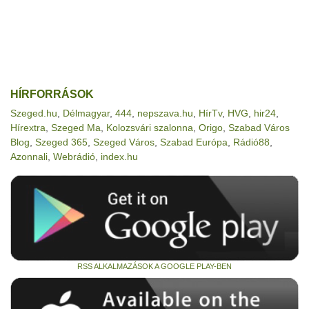
HÍRFORRÁSOK
Szeged.hu
,
Délmagyar
,
444
,
nepszava.hu
,
HírTv
,
HVG
,
hir24
,
Hírextra
,
Szeged Ma
,
Kolozsvári szalonna
,
Origo
,
Szabad Város
Blog
,
Szeged 365
,
Szeged Város
,
Szabad Európa
,
Rádió88
,
Azonnali
,
Webrádió
,
index.hu
RSS ALKALMAZÁSOK A GOOGLE PLAY-BEN