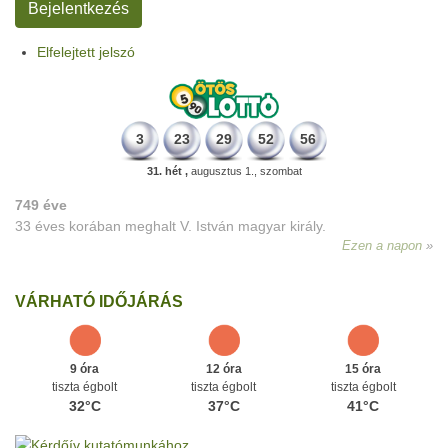
Elfelejtett jelszó
3
23
29
52
56
31. hét ,
augusztus 1., szombat
749 éve
33 éves korában meghalt V. István magyar király.
Ezen a napon
VÁRHATÓ IDŐJÁRÁS
9 óra
12 óra
15 óra
tiszta égbolt
tiszta égbolt
tiszta égbolt
32°C
37°C
41°C