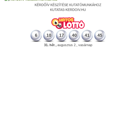
KÉRDŐÍV KÉSZÍTÉSE KUTATÓMUNKÁHOZ
KUTATAS-KERDOIV.HU
6
10
17
40
41
45
31. hét ,
augusztus 2., vasárnap