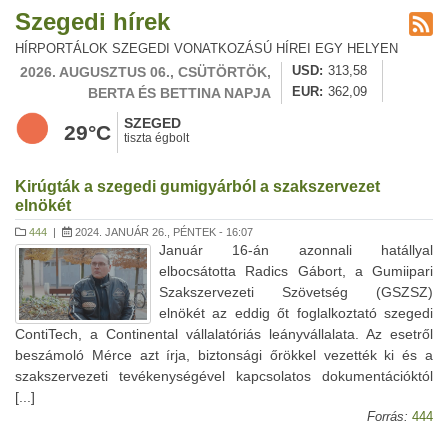
Szegedi hírek
HÍRPORTÁLOK SZEGEDI VONATKOZÁSÚ HÍREI EGY HELYEN
2026. AUGUSZTUS 06., CSÜTÖRTÖK,
USD
313,58
BERTA ÉS BETTINA NAPJA
EUR
362,09
SZEGED
29°C
tiszta égbolt
Kirúgták a szegedi gumigyárból a szakszervezet
elnökét
444
|
2024. JANUÁR 26., PÉNTEK - 16:07
Január 16-án azonnali hatállyal
elbocsátotta Radics Gábort, a Gumiipari
Szakszervezeti Szövetség (GSZSZ)
elnökét az eddig őt foglalkoztató szegedi
ContiTech, a Continental vállalatóriás leányvállalata. Az esetről
beszámoló Mérce azt írja, biztonsági őrökkel vezették ki és a
szakszervezeti tevékenységével kapcsolatos dokumentációktól
[...]
Forrás:
444