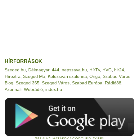
HÍRFORRÁSOK
Szeged.hu
,
Délmagyar
,
444
,
nepszava.hu
,
HírTv
,
HVG
,
hir24
,
Hírextra
,
Szeged Ma
,
Kolozsvári szalonna
,
Origo
,
Szabad Város
Blog
,
Szeged 365
,
Szeged Város
,
Szabad Európa
,
Rádió88
,
Azonnali
,
Webrádió
,
index.hu
RSS ALKALMAZÁSOK A GOOGLE PLAY-BEN