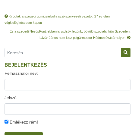
Kirúgták a szegedi gumigyárból a szakszervezeti vezetőt, 27 év után
végkielégítést sem kapott
Ez a szegedi NézőpPont: ebben is utolsók lettünk, bővülő szociális háló Szegeden,
Lázár János nem lesz polgármester Hódmezővásárhelyen.
BEJELENTKEZÉS
Felhasználói név:
Jelszó
Emlékezz rám!