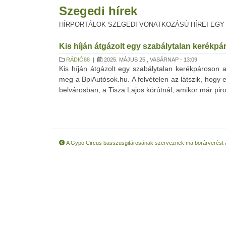
Szegedi hírek
HÍRPORTÁLOK SZEGEDI VONATKOZÁSÚ HÍREI EGY
Kis híján átgázolt egy szabálytalan kerékpá
RÁDIÓ88
|
2025. MÁJUS 25., VASÁRNAP - 13:09
Kis híján átgázolt egy szabálytalan kerékpároson a
meg a BpiAutósok.hu. A felvételen az látszik, hogy
belvárosban, a Tisza Lajos körútnál, amikor már pir
A Gypo Circus basszusgitárosának szerveznek ma borárverést 