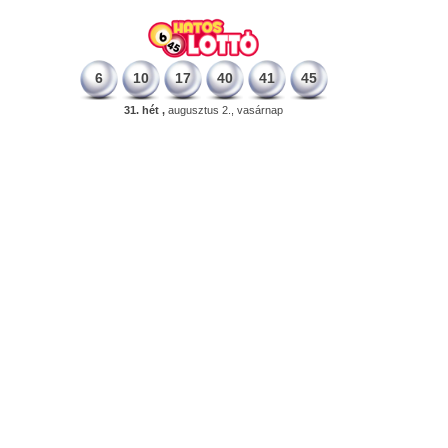
6
10
17
40
41
45
31. hét ,
augusztus 2., vasárnap