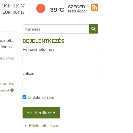
USD
315,67
SZEGED
39°C
tiszta égbolt
EUR
364,17
osztotta
BEJELENTKEZÉS
ődésen a
Felhasználói név:
Rádió88
Jelszó
n, de Bíró
niából!
Emlékezz rám!
Elfelejtett jelszó