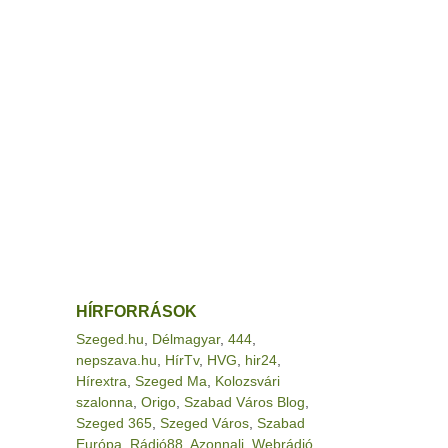
HÍRFORRÁSOK
Szeged.hu
,
Délmagyar
,
444
,
nepszava.hu
,
HírTv
,
HVG
,
hir24
,
Hírextra
,
Szeged Ma
,
Kolozsvári
szalonna
,
Origo
,
Szabad Város Blog
,
Szeged 365
,
Szeged Város
,
Szabad
Európa
,
Rádió88
,
Azonnali
,
Webrádió
,