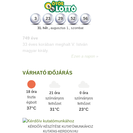
3
23
29
52
56
31. hét ,
augusztus 1., szombat
498 éve
A szávaszentdemeteri-nagyolaszi
győzelem, ahol a magyarok utoljára
győzték le a törököket Mohács előtt.
Ezen a napon
VÁRHATÓ IDŐJÁRÁS
18 óra
21 óra
0 óra
tiszta
szórványos
szórványos
égbolt
felhőzet
felhőzet
37°C
31°C
23°C
KÉRDŐÍV KÉSZÍTÉSE KUTATÓMUNKÁHOZ
KUTATAS-KERDOIV.HU