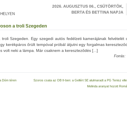
2026. AUGUSZTUS 06., CSÜTÖRTÖK,
BERTA ÉS BETTINA NAPJA
 HELYEN
roson a troli Szegeden
 troli Szegeden. Egy szegedi autós fedélzeti kamerájának felvételét 
 egy kerékpáros őrült tempóval próbál átjutni egy forgalmas keresztez
os volt neki a lámpa. Már csaknem a kereszteződés [...]
Forrás:
a Dóm téren
Szoros csata az OB II-ben: a Gellért SE alulmaradt a PG Tenisz elle
Melinda aranyat hozott Romá