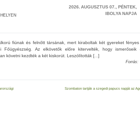
2026. AUGUSZTUS 07., PÉNTEK,
IBOLYA NAPJA
 HELYEN
alkorú fiúnak és felnőtt társának, mert kiraboltak két gyereket fénye
őügyészség. Az elkövetők előre kitervelték, hogy ismerőseik é
 követni kezdték a két kiskorút. Leszólították [...]
Forrás:
arországi
Szombaton tartják a szegedi papucs napját az A