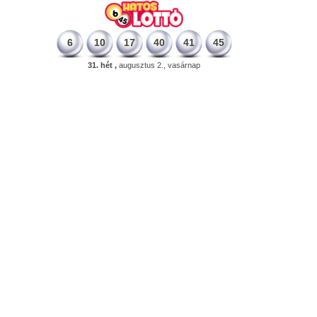
6
10
17
40
41
45
31. hét ,
augusztus 2., vasárnap