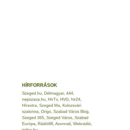
HÍRFORRÁSOK
Szeged.hu
,
Délmagyar
,
444
,
nepszava.hu
,
HírTv
,
HVG
,
hir24
,
Hírextra
,
Szeged Ma
,
Kolozsvári
szalonna
,
Origo
,
Szabad Város Blog
,
Szeged 365
,
Szeged Város
,
Szabad
Európa
,
Rádió88
,
Azonnali
,
Webrádió
,
index.hu