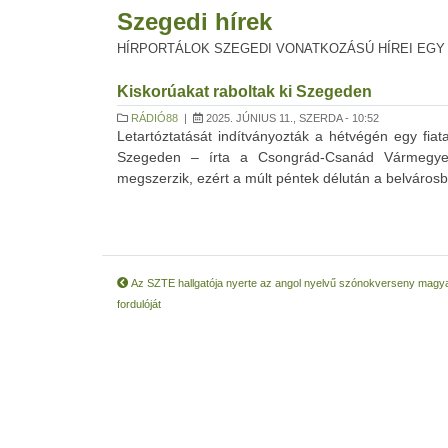
Szegedi hírek
HÍRPORTÁLOK SZEGEDI VONATKOZÁSÚ HÍREI EGY
Kiskorúakat raboltak ki Szegeden
RÁDIÓ88
|
2025. JÚNIUS 11., SZERDA - 10:52
Letartóztatását indítványozták a hétvégén egy fiat
Szegeden – írta a Csongrád-Csanád Vármegyei F
megszerzik, ezért a múlt péntek délután a belvárosban
Az SZTE hallgatója nyerte az angol nyelvű szónokverseny magy
fordulóját