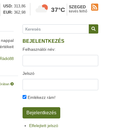
USD
313,86
SZEGED
37°C
kevés felhő
EUR
362,98
s nappal
BEJELENTKEZÉS
rtékeit
Felhasználói név:
Rádió88
Jelszó
górában
Emlékezz rám!
Elfelejtett jelszó