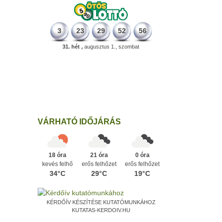
3
23
29
52
56
31. hét ,
augusztus 1., szombat
196 éve
Megszületett Kondor Gusztáv
csillagász, matematikus, egyetemi
tanár, akadémikus.
Ezen a napon
VÁRHATÓ IDŐJÁRÁS
18 óra
21 óra
0 óra
kevés felhő
erős felhőzet
erős felhőzet
34°C
29°C
19°C
KÉRDŐÍV KÉSZÍTÉSE KUTATÓMUNKÁHOZ
KUTATAS-KERDOIV.HU