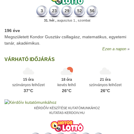
3
23
29
52
56
31. hét ,
augusztus 1., szombat
196 éve
Megszületett Kondor Gusztáv csillagász, matematikus, egyetemi
tanár, akadémikus.
Ezen a napon
VÁRHATÓ IDŐJÁRÁS
15 óra
18 óra
21 óra
szórványos felhőzet
kevés felhő
szórványos felhőzet
37°C
26°C
26°C
KÉRDŐÍV KÉSZÍTÉSE KUTATÓMUNKÁHOZ
KUTATAS-KERDOIV.HU