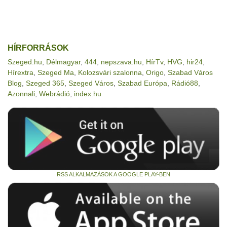
HÍRFORRÁSOK
Szeged.hu
,
Délmagyar
,
444
,
nepszava.hu
,
HírTv
,
HVG
,
hir24
,
Hírextra
,
Szeged Ma
,
Kolozsvári szalonna
,
Origo
,
Szabad Város
Blog
,
Szeged 365
,
Szeged Város
,
Szabad Európa
,
Rádió88
,
Azonnali
,
Webrádió
,
index.hu
RSS ALKALMAZÁSOK A GOOGLE PLAY-BEN