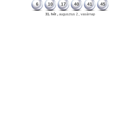
6
10
17
40
41
45
31. hét ,
augusztus 2., vasárnap