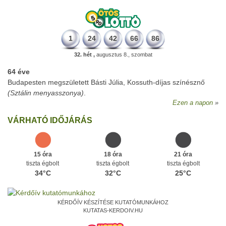
1
24
42
66
86
32. hét ,
augusztus 8., szombat
64 éve
Budapesten megszületett Básti Júlia, Kossuth-díjas színésznő
(Sztálin menyasszonya)
.
Ezen a napon
VÁRHATÓ IDŐJÁRÁS
15 óra
18 óra
21 óra
tiszta égbolt
tiszta égbolt
tiszta égbolt
34°C
32°C
25°C
KÉRDŐÍV KÉSZÍTÉSE KUTATÓMUNKÁHOZ
KUTATAS-KERDOIV.HU