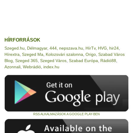
HÍRFORRÁSOK
Szeged.hu
,
Délmagyar
,
444
,
nepszava.hu
,
HírTv
,
HVG
,
hir24
,
Hírextra
,
Szeged Ma
,
Kolozsvári szalonna
,
Origo
,
Szabad Város
Blog
,
Szeged 365
,
Szeged Város
,
Szabad Európa
,
Rádió88
,
Azonnali
,
Webrádió
,
index.hu
RSS ALKALMAZÁSOK A GOOGLE PLAY-BEN