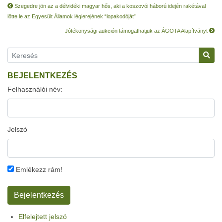
Szegedre jön az a délvidéki magyar hős, aki a koszovói háború idején rakétával
lőtte le az Egyesült Államok légierejének “lopakodóját”
Jótékonysági aukción támogathatjuk az ÁGOTA Alapítványt
BEJELENTKEZÉS
Felhasználói név:
Jelszó
Emlékezz rám!
Elfelejtett jelszó