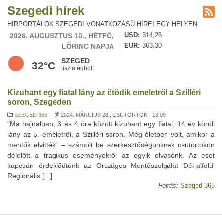
Szegedi hírek
HÍRPORTÁLOK SZEGEDI VONATKOZÁSÚ HÍREI EGY HELYEN
2026. AUGUSZTUS 10., HÉTFŐ,
USD
314,26
LŐRINC NAPJA
EUR
363,30
SZEGED
32°C
tiszta égbolt
Kizuhant egy fiatal lány az ötödik emeletről a Szilléri
soron, Szegeden
SZEGED 365
|
2024. MÁRCIUS 28., CSÜTÖRTÖK - 13:09
“Ma hajnalban, 3 és 4 óra között kizuhant egy fiatal, 14 év körüli
lány az 5. emeletről, a Szilléri soron. Még életben volt, amikor a
mentők elvitték” – számolt be szerkesztőségünknek csütörtökön
délelőtt a tragikus eseményekről az egyik olvasónk. Az eset
kapcsán érdeklődtünk az Országos Mentőszolgálat Dél-alföldi
Regionális [...]
Forrás:
Szeged 365