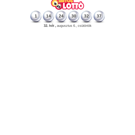
1
14
24
30
32
37
32. hét ,
augusztus 6., csütörtök