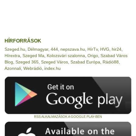
HÍRFORRÁSOK
Szeged.hu
,
Délmagyar
,
444
,
nepszava.hu
,
HírTv
,
HVG
,
hir24
,
Hírextra
,
Szeged Ma
,
Kolozsvári szalonna
,
Origo
,
Szabad Város
Blog
,
Szeged 365
,
Szeged Város
,
Szabad Európa
,
Rádió88
,
Azonnali
,
Webrádió
,
index.hu
RSS ALKALMAZÁSOK A GOOGLE PLAY-BEN