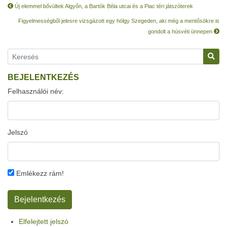
Új elemmel bővültek Algyőn, a Bartók Béla utcai és a Piac téri játszóterek
Figyelmességből jelesre vizsgázott egy hölgy Szegeden, aki még a mentősökre is
gondolt a húsvéti ünnepen
BEJELENTKEZÉS
Felhasználói név:
Jelszó
Emlékezz rám!
Elfelejtett jelszó