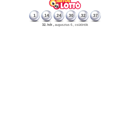
1
14
24
30
32
37
32. hét ,
augusztus 6., csütörtök