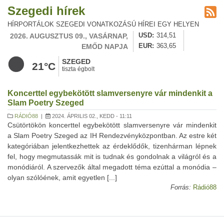
Szegedi hírek
HÍRPORTÁLOK SZEGEDI VONATKOZÁSÚ HÍREI EGY HELYEN
2026. AUGUSZTUS 09., VASÁRNAP,
USD
314,51
EMŐD NAPJA
EUR
363,65
SZEGED
21°C
tiszta égbolt
Koncerttel egybekötött slamversenyre vár mindenkit a
Slam Poetry Szeged
RÁDIÓ88
|
2024. ÁPRILIS 02., KEDD - 11:11
Csütörtökön koncerttel egybekötött slamversenyre vár mindenkit
a Slam Poetry Szeged az IH Rendezvényközpontban. Az estre két
kategóriában jelentkezhettek az érdeklődők, tizenhárman lépnek
fel, hogy megmutassák mit is tudnak és gondolnak a világról és a
monódiáról. A szervezők által megadott téma ezúttal a monódia –
olyan szólóének, amit egyetlen [...]
Forrás:
Rádió88