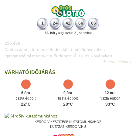
1
24
42
66
86
32. hét ,
augusztus 8., szombat
226 éve
Megszületett Dukai Takács Judit, művésznevén Malvina költőnő.
Ezen a napon
VÁRHATÓ IDŐJÁRÁS
6 óra
9 óra
12 óra
tiszta égbolt
tiszta égbolt
tiszta égbolt
22°C
28°C
33°C
KÉRDŐÍV KÉSZÍTÉSE KUTATÓMUNKÁHOZ
KUTATAS-KERDOIV.HU