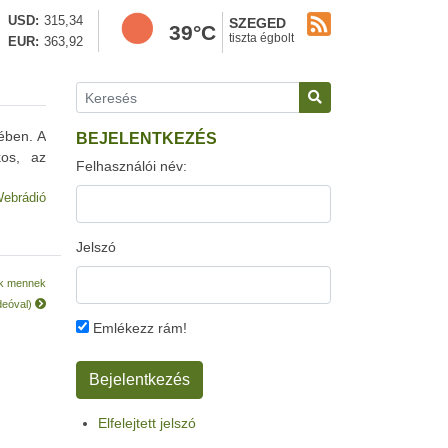
USD
315,34
SZEGED
39°C
tiszta égbolt
EUR
363,92
ében. A
BEJELENTKEZÉS
kos, az
Felhasználói név:
ebrádió
Jelszó
ák mennek
deóval)
Emlékezz rám!
Elfelejtett jelszó