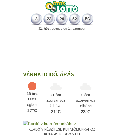
3
23
29
52
56
31. hét ,
augusztus 1., szombat
498 éve
A szávaszentdemeteri-nagyolaszi
győzelem, ahol a magyarok utoljára
győzték le a törököket Mohács előtt.
Ezen a napon
VÁRHATÓ IDŐJÁRÁS
18 óra
21 óra
0 óra
tiszta
szórványos
szórványos
égbolt
felhőzet
felhőzet
37°C
31°C
23°C
KÉRDŐÍV KÉSZÍTÉSE KUTATÓMUNKÁHOZ
KUTATAS-KERDOIV.HU