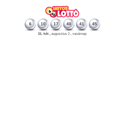
6
10
17
40
41
45
31. hét ,
augusztus 2., vasárnap