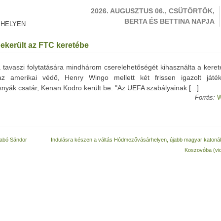
2026. AUGUSZTUS 06., CSÜTÖRTÖK,
BERTA ÉS BETTINA NAPJA
 HELYEN
ekerült az FTC keretébe
 tavaszi folytatására mindhárom cserelehetőségét kihasználta a keret
az amerikai védő, Henry Wingo mellett két frissen igazolt játé
nyák csatár, Kenan Kodro került be. "Az UEFA szabályainak [...]
Forrás:
W
Szabó Sándor
Indulásra készen a váltás Hódmezővásárhelyen, újabb magyar katon
Koszovóba (vi