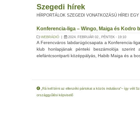
Szegedi hírek
HÍRPORTÁLOK SZEGEDI VONATKOZÁSÚ HÍREI EGY
Konferencia-liga – Wingo, Maiga és Kodro b
WEBRÁDIÓ
|
2024. FEBRUÁR 02., PÉNTEK - 19:10
A Ferencváros labdarúgócsapata a Konferencia-liga
klub honlapjának pénteki beszámolója szerint 
elefántcsontparti középpályás, Habib Maiga és a bos
„Rá kell bírni az ellenzéki pártokat a közös indulásra”– így véli 
országgyűlési képviselő