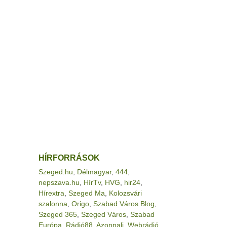
HÍRFORRÁSOK
Szeged.hu
,
Délmagyar
,
444
,
nepszava.hu
,
HírTv
,
HVG
,
hir24
,
Hírextra
,
Szeged Ma
,
Kolozsvári
szalonna
,
Origo
,
Szabad Város Blog
,
Szeged 365
,
Szeged Város
,
Szabad
Európa
,
Rádió88
,
Azonnali
,
Webrádió
,