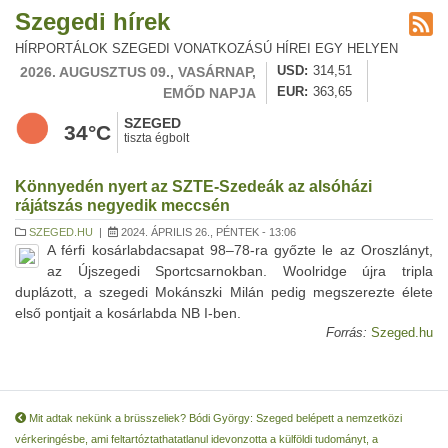
Szegedi hírek
HÍRPORTÁLOK SZEGEDI VONATKOZÁSÚ HÍREI EGY HELYEN
2026. AUGUSZTUS 09., VASÁRNAP,
USD
314,51
EMŐD NAPJA
EUR
363,65
SZEGED
34°C
tiszta égbolt
Könnyedén nyert az SZTE-Szedeák az alsóházi
rájátszás negyedik meccsén
SZEGED.HU
|
2024. ÁPRILIS 26., PÉNTEK - 13:06
A férfi kosárlabdacsapat 98–78-ra győzte le az Oroszlányt,
az Újszegedi Sportcsarnokban. Woolridge újra tripla
duplázott, a szegedi Mokánszki Milán pedig megszerezte élete
első pontjait a kosárlabda NB I-ben.
Forrás:
Szeged.hu
Mit adtak nekünk a brüsszeliek? Bódi György: Szeged belépett a nemzetközi
vérkeringésbe, ami feltartóztathatatlanul idevonzotta a külföldi tudományt, a