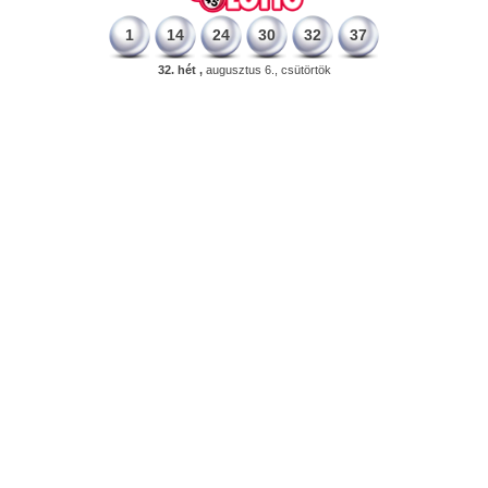
1
14
24
30
32
37
32. hét ,
augusztus 6., csütörtök