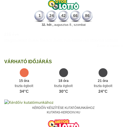
1
24
42
66
86
32. hét ,
augusztus 8., szombat
226 éve
Megszületett Dukai Takács Judit, művésznevén Malvina költőnő.
Ezen a napon
VÁRHATÓ IDŐJÁRÁS
15 óra
18 óra
21 óra
tiszta égbolt
tiszta égbolt
tiszta égbolt
34°C
30°C
24°C
KÉRDŐÍV KÉSZÍTÉSE KUTATÓMUNKÁHOZ
KUTATAS-KERDOIV.HU