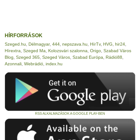
HÍRFORRÁSOK
Szeged.hu
,
Délmagyar
,
444
,
nepszava.hu
,
HírTv
,
HVG
,
hir24
,
Hírextra
,
Szeged Ma
,
Kolozsvári szalonna
,
Origo
,
Szabad Város
Blog
,
Szeged 365
,
Szeged Város
,
Szabad Európa
,
Rádió88
,
Azonnali
,
Webrádió
,
index.hu
RSS ALKALMAZÁSOK A GOOGLE PLAY-BEN