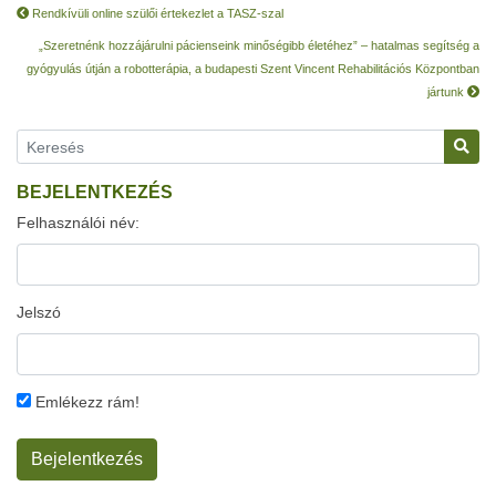
Rendkívüli online szülői értekezlet a TASZ-szal
„Szeretnénk hozzájárulni pácienseink minőségibb életéhez” – hatalmas segítség a
gyógyulás útján a robotterápia, a budapesti Szent Vincent Rehabilitációs Központban
jártunk
BEJELENTKEZÉS
Felhasználói név:
Jelszó
Emlékezz rám!