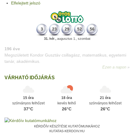
Elfelejtett jelszó
3
23
29
52
56
31. hét ,
augusztus 1., szombat
196 éve
Megszületett Kondor Gusztáv csillagász, matematikus, egyetemi
tanár, akadémikus.
Ezen a napon
VÁRHATÓ IDŐJÁRÁS
15 óra
18 óra
21 óra
szórványos felhőzet
kevés felhő
szórványos felhőzet
37°C
26°C
26°C
KÉRDŐÍV KÉSZÍTÉSE KUTATÓMUNKÁHOZ
KUTATAS-KERDOIV.HU