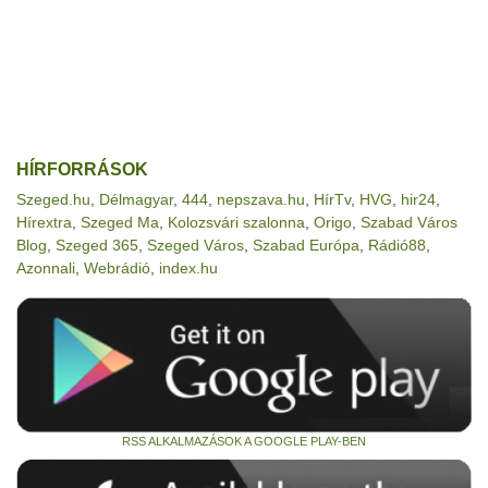
HÍRFORRÁSOK
Szeged.hu
,
Délmagyar
,
444
,
nepszava.hu
,
HírTv
,
HVG
,
hir24
,
Hírextra
,
Szeged Ma
,
Kolozsvári szalonna
,
Origo
,
Szabad Város
Blog
,
Szeged 365
,
Szeged Város
,
Szabad Európa
,
Rádió88
,
Azonnali
,
Webrádió
,
index.hu
RSS ALKALMAZÁSOK A GOOGLE PLAY-BEN