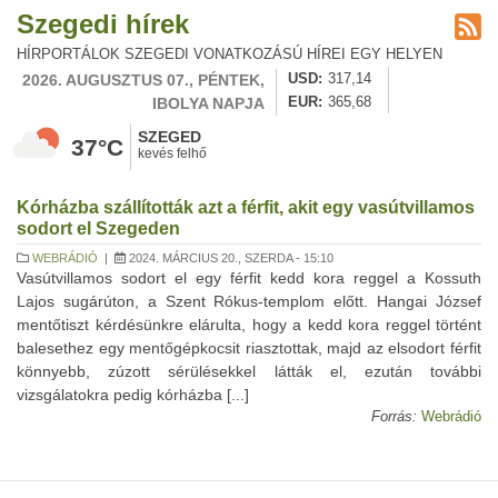
Szegedi hírek
HÍRPORTÁLOK SZEGEDI VONATKOZÁSÚ HÍREI EGY HELYEN
2026. AUGUSZTUS 07., PÉNTEK,
USD
317,14
IBOLYA NAPJA
EUR
365,68
SZEGED
37°C
kevés felhő
Kórházba szállították azt a férfit, akit egy vasútvillamos
sodort el Szegeden
WEBRÁDIÓ
|
2024. MÁRCIUS 20., SZERDA - 15:10
Vasútvillamos sodort el egy férfit kedd kora reggel a Kossuth
Lajos sugárúton, a Szent Rókus-templom előtt. Hangai József
mentőtiszt kérdésünkre elárulta, hogy a kedd kora reggel történt
balesethez egy mentőgépkocsit riasztottak, majd az elsodort férfit
könnyebb, zúzott sérülésekkel látták el, ezután további
vizsgálatokra pedig kórházba [...]
Forrás:
Webrádió