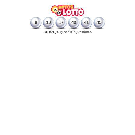
6
10
17
40
41
45
31. hét ,
augusztus 2., vasárnap