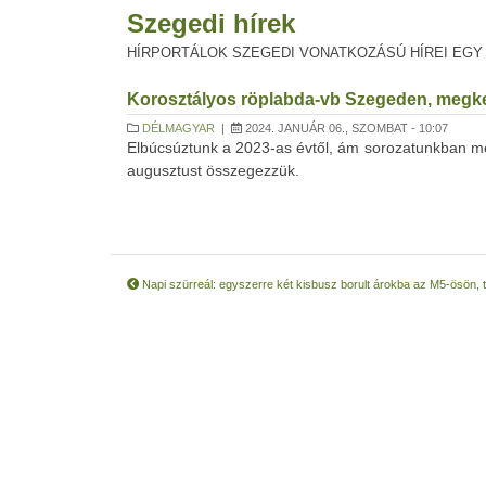
Szegedi hírek
HÍRPORTÁLOK SZEGEDI VONATKOZÁSÚ HÍREI EGY
Korosztályos röplabda-vb Szegeden, megkez
DÉLMAGYAR
|
2024. JANUÁR 06., SZOMBAT - 10:07
Elbúcsúztunk a 2023-as évtől, ám sorozatunkban mé
augusztust összegezzük.
Napi szürreál: egyszerre két kisbusz borult árokba az M5-ösön, t