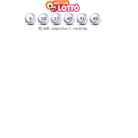
6
10
17
40
41
45
31. hét ,
augusztus 2., vasárnap