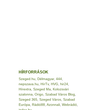
HÍRFORRÁSOK
Szeged.hu
,
Délmagyar
,
444
,
nepszava.hu
,
HírTv
,
HVG
,
hir24
,
Hírextra
,
Szeged Ma
,
Kolozsvári
szalonna
,
Origo
,
Szabad Város Blog
,
Szeged 365
,
Szeged Város
,
Szabad
Európa
,
Rádió88
,
Azonnali
,
Webrádió
,
index.hu