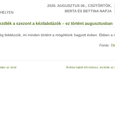
2026. AUGUSZTUS 06., CSÜTÖRTÖK,
BERTA ÉS BETTINA NAPJA
 HELYEN
dték a szezont a kézilabdázók – ez történt augusztusban
g felidézzük, mi minden történt a mögöttünk hagyott évben. Ebben a 
Forrás:
Dé
eljes az útzár
Árokba hajtott két kisbusz, lezárták a