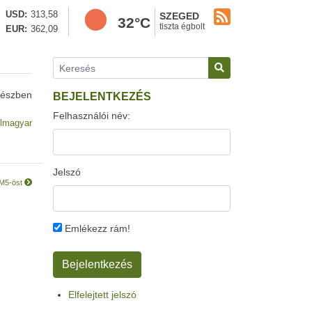
USD
313,58
SZEGED
32°C
tiszta égbolt
EUR
362,09
részben
BEJELENTKEZÉS
Felhasználói név:
lmagyar
Jelszó
z M5-öst
Emlékezz rám!
Elfelejtett jelszó