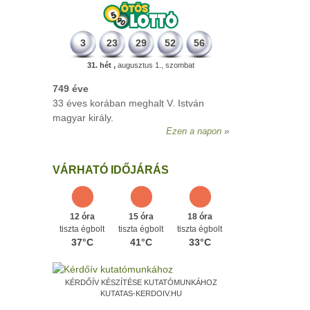
3
23
29
52
56
31. hét ,
augusztus 1., szombat
VÁRHATÓ IDŐJÁRÁS
12 óra
15 óra
18 óra
tiszta égbolt
tiszta égbolt
tiszta égbolt
37°C
41°C
33°C
KÉRDŐÍV KÉSZÍTÉSE KUTATÓMUNKÁHOZ
KUTATAS-KERDOIV.HU