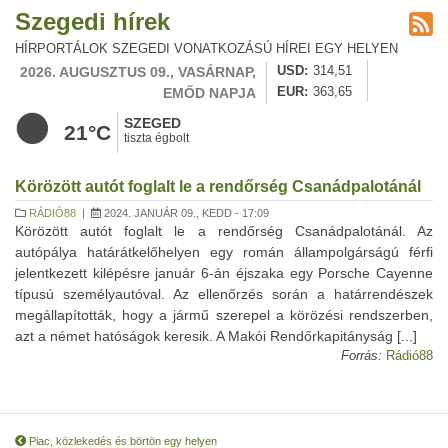
Szegedi hírek
HÍRPORTÁLOK SZEGEDI VONATKOZÁSÚ HÍREI EGY HELYEN
2026. AUGUSZTUS 09., VASÁRNAP,
USD
314,51
EMŐD NAPJA
EUR
363,65
SZEGED
21°C
tiszta égbolt
Körözött autót foglalt le a rendőrség Csanádpalotánál
RÁDIÓ88
|
2024. JANUÁR 09., KEDD - 17:09
Körözött autót foglalt le a rendőrség Csanádpalotánál. Az
autópálya határátkelőhelyen egy román állampolgárságú férfi
jelentkezett kilépésre január 6-án éjszaka egy Porsche Cayenne
típusú személyautóval. Az ellenőrzés során a határrendészek
megállapították, hogy a jármű szerepel a körözési rendszerben,
azt a német hatóságok keresik. A Makói Rendőrkapitányság [...]
Forrás:
Rádió88
Piac, közlekedés és börtön egy helyen