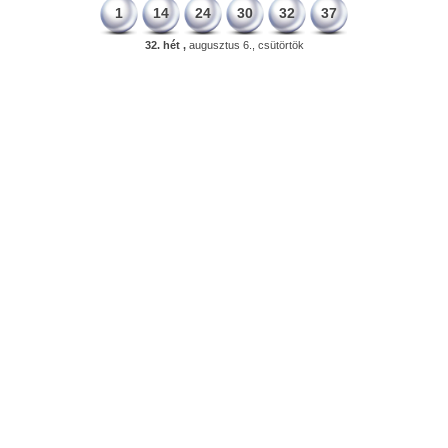
1
14
24
30
32
37
32. hét ,
augusztus 6., csütörtök