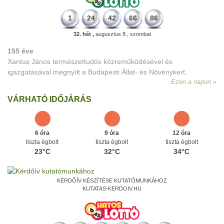
1
24
42
66
86
32. hét ,
augusztus 8., szombat
155 éve
Xantus János természettudós közreműködésével és
igazgatásával megnyílt a Budapesti Állat- és Növénykert.
Ezen a napon
VÁRHATÓ IDŐJÁRÁS
6 óra
9 óra
12 óra
tiszta égbolt
tiszta égbolt
tiszta égbolt
23°C
32°C
34°C
KÉRDŐÍV KÉSZÍTÉSE KUTATÓMUNKÁHOZ
KUTATAS-KERDOIV.HU