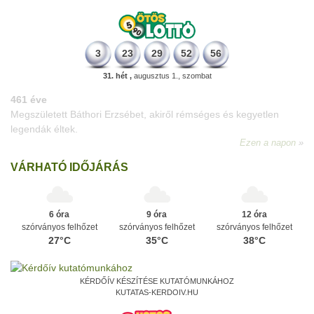
3
23
29
52
56
31. hét ,
augusztus 1., szombat
VÁRHATÓ IDŐJÁRÁS
6 óra
9 óra
12 óra
szórványos felhőzet
szórványos felhőzet
szórványos felhőzet
27°C
35°C
38°C
KÉRDŐÍV KÉSZÍTÉSE KUTATÓMUNKÁHOZ
KUTATAS-KERDOIV.HU