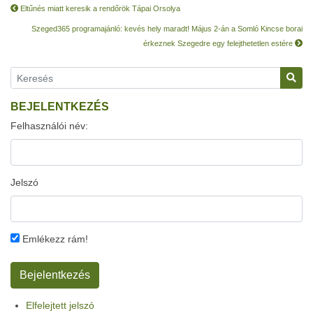
Eltűnés miatt keresik a rendőrök Tápai Orsolya
Szeged365 programajánló: kevés hely maradt! Május 2-án a Somló Kincse borai
érkeznek Szegedre egy felejthetetlen estére
BEJELENTKEZÉS
Felhasználói név:
Jelszó
Emlékezz rám!
Elfelejtett jelszó