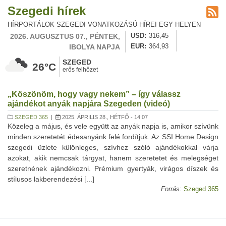
Szegedi hírek
HÍRPORTÁLOK SZEGEDI VONATKOZÁSÚ HÍREI EGY HELYEN
2026. AUGUSZTUS 07., PÉNTEK,
USD
316,45
IBOLYA NAPJA
EUR
364,93
SZEGED
26°C
erős felhőzet
„Köszönöm, hogy vagy nekem” – így válassz
ajándékot anyák napjára Szegeden (videó)
SZEGED 365
|
2025. ÁPRILIS 28., HÉTFŐ - 14:07
Közeleg a május, és vele együtt az anyák napja is, amikor szívünk
minden szeretetét édesanyánk felé fordítjuk. Az SSI Home Design
szegedi üzlete különleges, szívhez szóló ajándékokkal várja
azokat, akik nemcsak tárgyat, hanem szeretetet és melegséget
szeretnének ajándékozni. Prémium gyertyák, virágos díszek és
stílusos lakberendezési [...]
Forrás:
Szeged 365