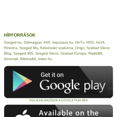
HÍRFORRÁSOK
Szeged.hu
,
Délmagyar
,
444
,
nepszava.hu
,
HírTv
,
HVG
,
hir24
,
Hírextra
,
Szeged Ma
,
Kolozsvári szalonna
,
Origo
,
Szabad Város
Blog
,
Szeged 365
,
Szeged Város
,
Szabad Európa
,
Rádió88
,
Azonnali
,
Webrádió
,
index.hu
RSS ALKALMAZÁSOK A GOOGLE PLAY-BEN