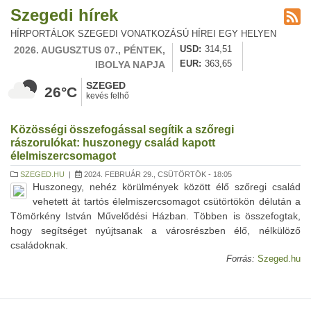
Szegedi hírek
HÍRPORTÁLOK SZEGEDI VONATKOZÁSÚ HÍREI EGY HELYEN
2026. AUGUSZTUS 07., PÉNTEK,
USD
314,51
IBOLYA NAPJA
EUR
363,65
SZEGED
26°C
kevés felhő
Közösségi összefogással segítik a szőregi
rászorulókat: huszonegy család kapott
élelmiszercsomagot
SZEGED.HU
|
2024. FEBRUÁR 29., CSÜTÖRTÖK - 18:05
Huszonegy, nehéz körülmények között élő szőregi család
vehetett át tartós élelmiszercsomagot csütörtökön délután a
Tömörkény István Művelődési Házban. Többen is összefogtak,
hogy segítséget nyújtsanak a városrészben élő, nélkülöző
családoknak.
Forrás:
Szeged.hu