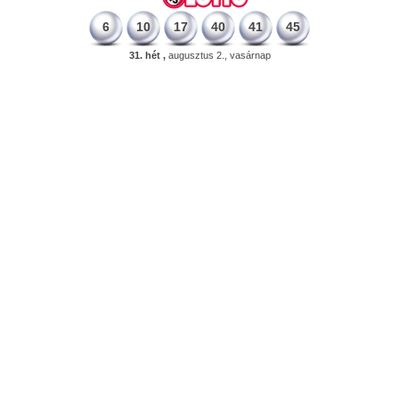
6
10
17
40
41
45
31. hét ,
augusztus 2., vasárnap