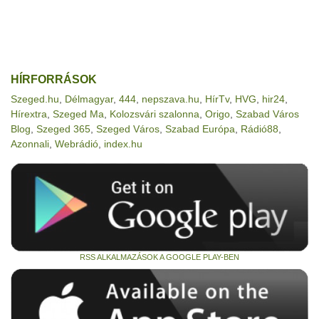
HÍRFORRÁSOK
Szeged.hu
,
Délmagyar
,
444
,
nepszava.hu
,
HírTv
,
HVG
,
hir24
,
Hírextra
,
Szeged Ma
,
Kolozsvári szalonna
,
Origo
,
Szabad Város
Blog
,
Szeged 365
,
Szeged Város
,
Szabad Európa
,
Rádió88
,
Azonnali
,
Webrádió
,
index.hu
RSS ALKALMAZÁSOK A GOOGLE PLAY-BEN