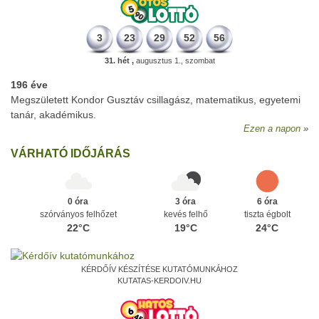
3
23
29
52
56
31. hét ,
augusztus 1., szombat
196 éve
Megszületett Kondor Gusztáv csillagász, matematikus, egyetemi
tanár, akadémikus.
Ezen a napon
VÁRHATÓ IDŐJÁRÁS
0 óra
3 óra
6 óra
szórványos felhőzet
kevés felhő
tiszta égbolt
22°C
19°C
24°C
KÉRDŐÍV KÉSZÍTÉSE KUTATÓMUNKÁHOZ
KUTATAS-KERDOIV.HU