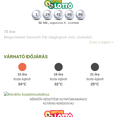
1
24
42
66
86
32. hét ,
augusztus 8., szombat
73 éve
Megszületett Gerevich Pál világbajnok vívó, vívóedző.
Ezen a napon
VÁRHATÓ IDŐJÁRÁS
15 óra
18 óra
21 óra
tiszta égbolt
tiszta égbolt
tiszta égbolt
34°C
32°C
25°C
KÉRDŐÍV KÉSZÍTÉSE KUTATÓMUNKÁHOZ
KUTATAS-KERDOIV.HU