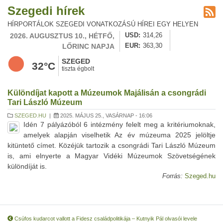
Szegedi hírek
HÍRPORTÁLOK SZEGEDI VONATKOZÁSÚ HÍREI EGY HELYEN
2026. AUGUSZTUS 10., HÉTFŐ,
USD
314,26
LŐRINC NAPJA
EUR
363,30
SZEGED
32°C
tiszta égbolt
Különdíjat kapott a Múzeumok Majálisán a csongrádi
Tari László Múzeum
SZEGED.HU
|
2025. MÁJUS 25., VASÁRNAP - 16:06
Idén 7 pályázóból 6 intézmény felelt meg a kritériumoknak,
amelyek alapján viselhetik Az év múzeuma 2025 jelöltje
kitüntető címet. Közéjük tartozik a csongrádi Tari László Múzeum
is, ami elnyerte a Magyar Vidéki Múzeumok Szövetségének
különdíját is.
Forrás:
Szeged.hu
Csúfos kudarcot vallott a Fidesz családpolitikája – Kutnyik Pál olvasói levele