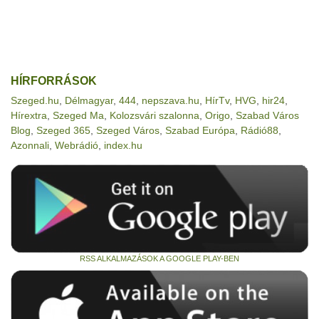
HÍRFORRÁSOK
Szeged.hu
,
Délmagyar
,
444
,
nepszava.hu
,
HírTv
,
HVG
,
hir24
,
Hírextra
,
Szeged Ma
,
Kolozsvári szalonna
,
Origo
,
Szabad Város
Blog
,
Szeged 365
,
Szeged Város
,
Szabad Európa
,
Rádió88
,
Azonnali
,
Webrádió
,
index.hu
RSS ALKALMAZÁSOK A GOOGLE PLAY-BEN