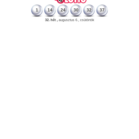
1
14
24
30
32
37
32. hét ,
augusztus 6., csütörtök