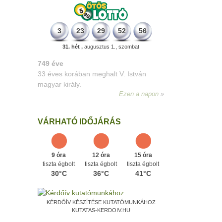
3
23
29
52
56
31. hét ,
augusztus 1., szombat
498 éve
A szávaszentdemeteri-nagyolaszi
győzelem, ahol a magyarok utoljára
győzték le a törököket Mohács előtt.
Ezen a napon
VÁRHATÓ IDŐJÁRÁS
9 óra
12 óra
15 óra
tiszta égbolt
tiszta égbolt
tiszta égbolt
30°C
36°C
41°C
KÉRDŐÍV KÉSZÍTÉSE KUTATÓMUNKÁHOZ
KUTATAS-KERDOIV.HU