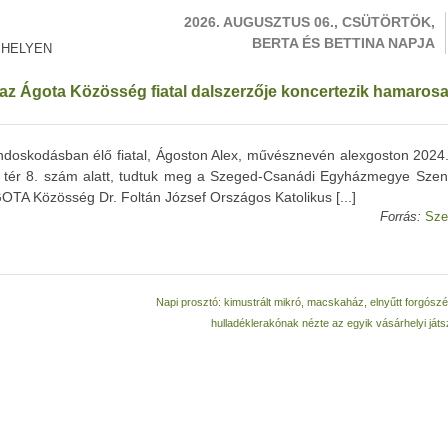
2026. AUGUSZTUS 06., CSÜTÖRTÖK,
BERTA ÉS BETTINA NAPJA
 HELYEN
z Ágota Közösség fiatal dalszerzője koncertezik hamaros
doskodásban élő fiatal, Ágoston Alex, művésznevén alexgoston 2024.
 tér 8. szám alatt, tudtuk meg a Szeged-Csanádi Egyházmegye Szen
OTA Közösség Dr. Foltán József Országos Katolikus [...]
Forrás:
Sze
Napi prosztó: kimustrált mikró, macskaház, elnyűtt forgószé
hulladéklerakónak nézte az egyik vásárhelyi ját