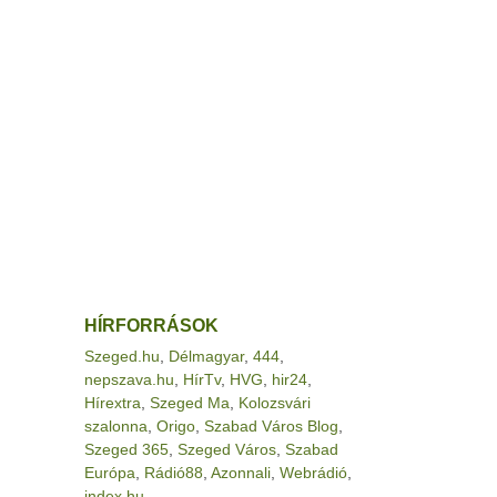
HÍRFORRÁSOK
Szeged.hu
,
Délmagyar
,
444
,
nepszava.hu
,
HírTv
,
HVG
,
hir24
,
Hírextra
,
Szeged Ma
,
Kolozsvári
szalonna
,
Origo
,
Szabad Város Blog
,
Szeged 365
,
Szeged Város
,
Szabad
Európa
,
Rádió88
,
Azonnali
,
Webrádió
,
index.hu