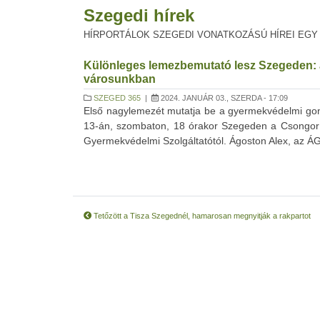
Szegedi hírek
HÍRPORTÁLOK SZEGEDI VONATKOZÁSÚ HÍREI EGY
Különleges lemezbemutató lesz Szegeden: a
városunkban
SZEGED 365
|
2024. JANUÁR 03., SZERDA - 17:09
Első nagylemezét mutatja be a gyermekvédelmi gon
13-án, szombaton, 18 órakor Szegeden a Csongor
Gyermekvédelmi Szolgáltatótól. Ágoston Alex, az ÁG
Tetőzött a Tisza Szegednél, hamarosan megnyitják a rakpartot