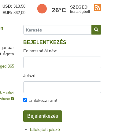
USD
313,58
SZEGED
26°C
tiszta égbolt
EUR
362,09
an
BEJELENTKEZÉS
 január
Felhasználói név:
t Ágota
ged 365
Jelszó
k – valaki
szóteret
Emlékezz rám!
Elfelejtett jelszó