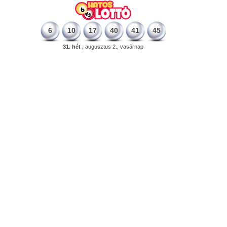
6
10
17
40
41
45
31. hét ,
augusztus 2., vasárnap