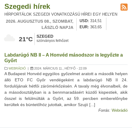
Szegedi hírek
HÍRPORTÁLOK SZEGEDI VONATKOZÁSÚ HÍREI EGY HELYEN
2026. AUGUSZTUS 08., SZOMBAT,
USD
314,51
LÁSZLÓ NAPJA
EUR
363,65
SZEGED
21°C
szórványos felhőzet
Labdarúgó NB II – A Honvéd másodszor is legyőzte a
Győrt
WEBRÁDIÓ
|
2024. MÁRCIUS 11., HÉTFŐ - 22:09
A Budapest Honvéd egygólos győzelmet aratott a második helyen
álló ETO FC Győr vendégeként a labdarúgó NB II 24.
fordulójának hétfői zárómérkőzésén. A tavaly még élvonalbeli, de
a másodosztályban is a bennmaradásért küzdő kispestiek, akik
ősszel is felülmúlták a Győrt, az 59. percben emberelőnybe
kerültek és büntetőhöz jutottak, amikor Szujó [...]
Forrás:
Webrádió