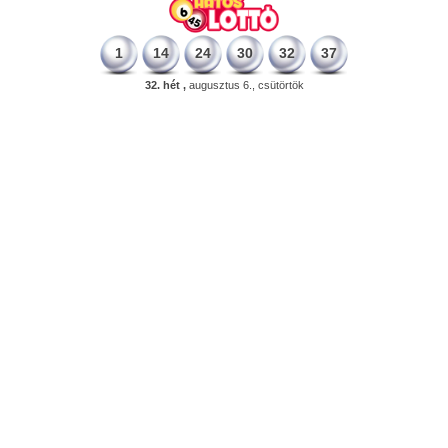
1
14
24
30
32
37
32. hét ,
augusztus 6., csütörtök