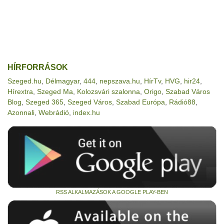
HÍRFORRÁSOK
Szeged.hu
,
Délmagyar
,
444
,
nepszava.hu
,
HírTv
,
HVG
,
hir24
,
Hírextra
,
Szeged Ma
,
Kolozsvári szalonna
,
Origo
,
Szabad Város
Blog
,
Szeged 365
,
Szeged Város
,
Szabad Európa
,
Rádió88
,
Azonnali
,
Webrádió
,
index.hu
RSS ALKALMAZÁSOK A GOOGLE PLAY-BEN