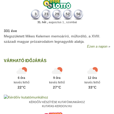
3
23
29
52
56
31. hét ,
augusztus 1., szombat
331 éve
Megszületett Mikes Kelemen memoáríró, műfordító, a XVIII.
századi magyar prózairodalom legnagyobb alakja.
Ezen a napon
VÁRHATÓ IDŐJÁRÁS
6 óra
9 óra
12 óra
kevés felhő
kevés felhő
kevés felhő
22°C
27°C
33°C
KÉRDŐÍV KÉSZÍTÉSE KUTATÓMUNKÁHOZ
KUTATAS-KERDOIV.HU