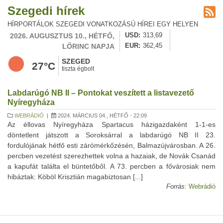
Szegedi hírek
HÍRPORTÁLOK SZEGEDI VONATKOZÁSÚ HÍREI EGY HELYEN
2026. AUGUSZTUS 10., HÉTFŐ,
USD
313,69
LŐRINC NAPJA
EUR
362,45
SZEGED
27°C
tiszta égbolt
Labdarúgó NB II – Pontokat veszített a listavezető
Nyíregyháza
WEBRÁDIÓ
|
2024. MÁRCIUS 04., HÉTFŐ - 22:09
Az éllovas Nyíregyháza Spartacus házigazdaként 1-1-es
döntetlent játszott a Soroksárral a labdarúgó NB II 23.
fordulójának hétfő esti zárómérkőzésén, Balmazújvárosban. A 26.
percben vezetést szerezhettek volna a hazaiak, de Novák Csanád
a kapufát találta el büntetőből. A 73. percben a fővárosiak nem
hibáztak: Köböl Krisztián magabiztosan [...]
Forrás:
Webrádió