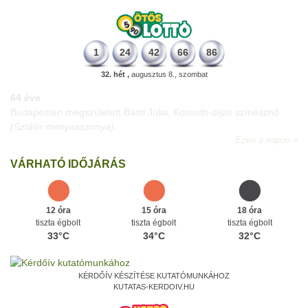
1
24
42
66
86
32. hét ,
augusztus 8., szombat
64 éve
Budapesten megszületett Básti Júlia, Kossuth-díjas színésznő
(Sztálin menyasszonya)
.
Ezen a napon
VÁRHATÓ IDŐJÁRÁS
12 óra
15 óra
18 óra
tiszta égbolt
tiszta égbolt
tiszta égbolt
33°C
34°C
32°C
KÉRDŐÍV KÉSZÍTÉSE KUTATÓMUNKÁHOZ
KUTATAS-KERDOIV.HU