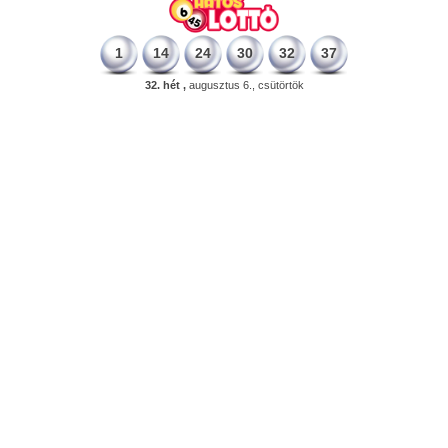
1
14
24
30
32
37
32. hét ,
augusztus 6., csütörtök