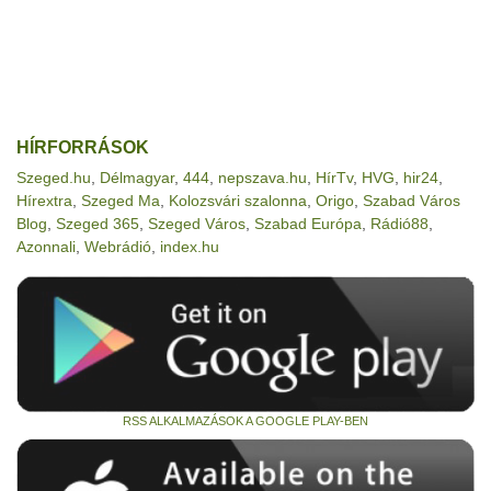
HÍRFORRÁSOK
Szeged.hu
,
Délmagyar
,
444
,
nepszava.hu
,
HírTv
,
HVG
,
hir24
,
Hírextra
,
Szeged Ma
,
Kolozsvári szalonna
,
Origo
,
Szabad Város
Blog
,
Szeged 365
,
Szeged Város
,
Szabad Európa
,
Rádió88
,
Azonnali
,
Webrádió
,
index.hu
RSS ALKALMAZÁSOK A GOOGLE PLAY-BEN