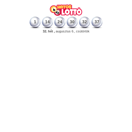
1
14
24
30
32
37
32. hét ,
augusztus 6., csütörtök