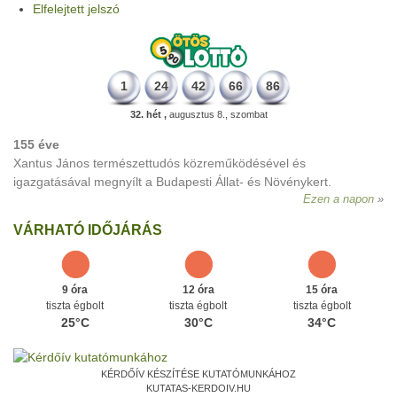
Elfelejtett jelszó
1
24
42
66
86
32. hét ,
augusztus 8., szombat
155 éve
Xantus János természettudós közreműködésével és
igazgatásával megnyílt a Budapesti Állat- és Növénykert.
Ezen a napon
VÁRHATÓ IDŐJÁRÁS
9 óra
12 óra
15 óra
tiszta égbolt
tiszta égbolt
tiszta égbolt
25°C
30°C
34°C
KÉRDŐÍV KÉSZÍTÉSE KUTATÓMUNKÁHOZ
KUTATAS-KERDOIV.HU