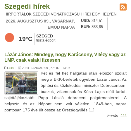
Szegedi hírek
HÍRPORTÁLOK SZEGEDI VONATKOZÁSÚ HÍREI EGY HELYEN
2026. AUGUSZTUS 09., VASÁRNAP,
USD
314,51
EMŐD NAPJA
EUR
363,65
SZEGED
19°C
tiszta égbolt
Lázár János: Mindegy, hogy Karácsony, Vitézy vagy az
LMP, csak valaki fizessen
444
|
2024. JANUÁR 09., KEDD - 13:07
Két és fél hét hallgatás után először szólalt
meg a BKK-bérletek ügyében Lázár János. Az
építési és közlekedési miniszter Debrecenben,
buszok, villamosok és Kósa Lajos előtt tartott
sajtótájékoztatót Papp László debreceni polgármesterrel. A
helyszín és az időpont nem volt véletlen: 1849-ben, napra
pontosan 175 éve ült össze az Országgyűlés [...]
Forrás:
444