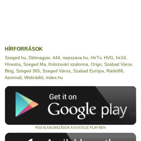
HÍRFORRÁSOK
Szeged.hu
,
Délmagyar
,
444
,
nepszava.hu
,
HírTv
,
HVG
,
hir24
,
Hírextra
,
Szeged Ma
,
Kolozsvári szalonna
,
Origo
,
Szabad Város
Blog
,
Szeged 365
,
Szeged Város
,
Szabad Európa
,
Rádió88
,
Azonnali
,
Webrádió
,
index.hu
RSS ALKALMAZÁSOK A GOOGLE PLAY-BEN