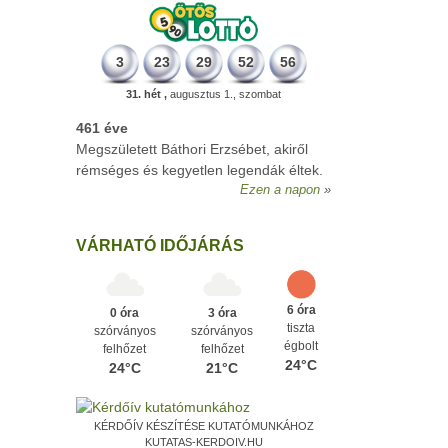
3
23
29
52
56
31. hét ,
augusztus 1., szombat
461 éve
Megszületett Báthori Erzsébet, akiről
rémséges és kegyetlen legendák éltek.
Ezen a napon
VÁRHATÓ IDŐJÁRÁS
6 óra
0 óra
3 óra
tiszta
szórványos
szórványos
égbolt
felhőzet
felhőzet
24°C
24°C
21°C
KÉRDŐÍV KÉSZÍTÉSE KUTATÓMUNKÁHOZ
KUTATAS-KERDOIV.HU