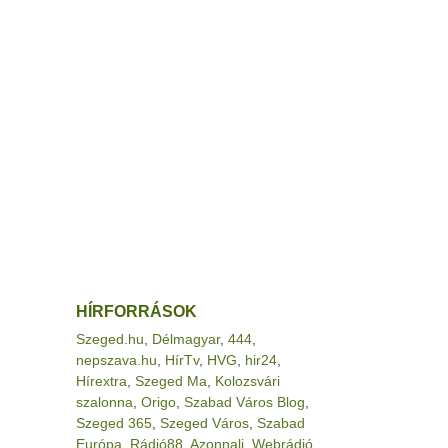
HÍRFORRÁSOK
Szeged.hu
,
Délmagyar
,
444
,
nepszava.hu
,
HírTv
,
HVG
,
hir24
,
Hírextra
,
Szeged Ma
,
Kolozsvári
szalonna
,
Origo
,
Szabad Város Blog
,
Szeged 365
,
Szeged Város
,
Szabad
Európa
,
Rádió88
,
Azonnali
,
Webrádió
,