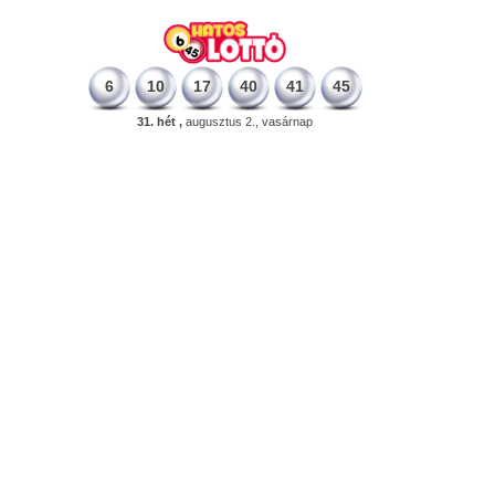
6
10
17
40
41
45
31. hét ,
augusztus 2., vasárnap