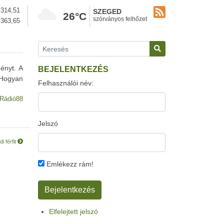
314,51
SZEGED
26°C
szórványos felhőzet
363,65
ényt. A
BEJELENTKEZÉS
 Hogyan
Felhasználói név:
Rádió88
Jelszó
i férfit
Emlékezz rám!
Elfelejtett jelszó