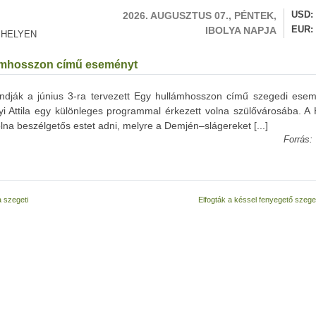
2026. AUGUSZTUS 07., PÉNTEK,
USD
IBOLYA NAPJA
EUR
 HELYEN
llámhosszon című eseményt
ndják a június 3-ra tervezett Egy hullámhosszon című szegedi esem
yi Attila egy különleges programmal érkezett volna szülővárosába. A
volna beszélgetős estet adni, melyre a Demjén–slágereket [...]
Forrás:
a szegeti
Elfogták a késsel fenyegető szeged