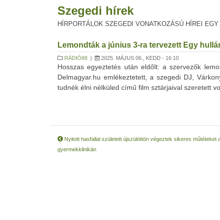
Szegedi hírek
HÍRPORTÁLOK SZEGEDI VONATKOZÁSÚ HÍREI EGY
Lemondták a június 3-ra tervezett Egy hu
RÁDIÓ88
|
2025. MÁJUS 06., KEDD - 16:10
Hosszas egyeztetés után eldőlt: a szervezők lemo
Delmagyar.hu emlékeztetett, a szegedi DJ, Várkon
tudnék élni nélküled című film sztárjaival szeretett 
Nyitott hasfallal született újszülöttön végeztek sikeres műtéteket 
gyermekklinikán