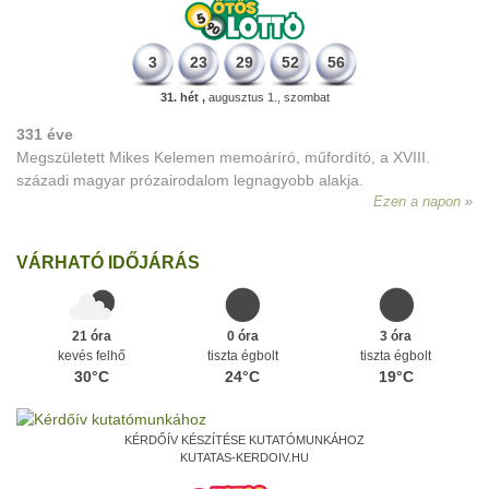
3
23
29
52
56
31. hét ,
augusztus 1., szombat
331 éve
Megszületett Mikes Kelemen memoáríró, műfordító, a XVIII.
századi magyar prózairodalom legnagyobb alakja.
Ezen a napon
VÁRHATÓ IDŐJÁRÁS
21 óra
0 óra
3 óra
kevés felhő
tiszta égbolt
tiszta égbolt
30°C
24°C
19°C
KÉRDŐÍV KÉSZÍTÉSE KUTATÓMUNKÁHOZ
KUTATAS-KERDOIV.HU