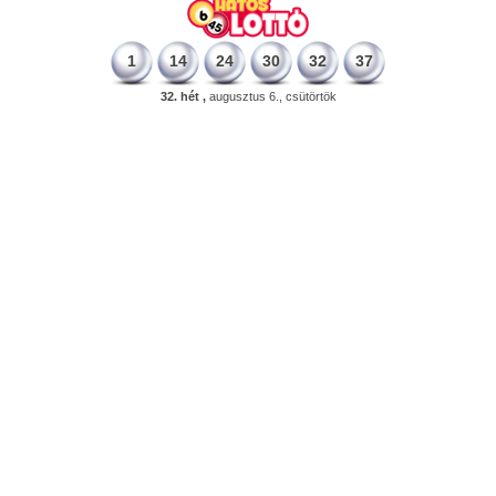
1
14
24
30
32
37
32. hét ,
augusztus 6., csütörtök