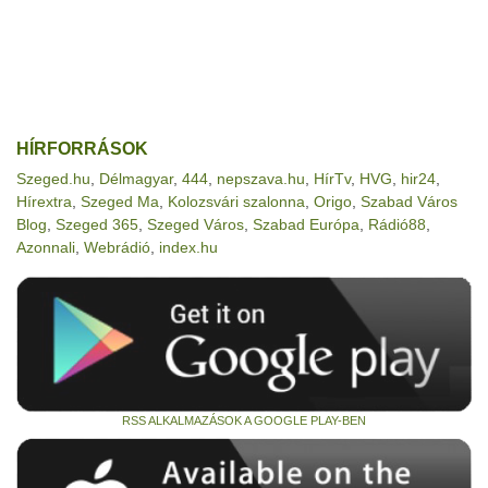
HÍRFORRÁSOK
Szeged.hu
,
Délmagyar
,
444
,
nepszava.hu
,
HírTv
,
HVG
,
hir24
,
Hírextra
,
Szeged Ma
,
Kolozsvári szalonna
,
Origo
,
Szabad Város
Blog
,
Szeged 365
,
Szeged Város
,
Szabad Európa
,
Rádió88
,
Azonnali
,
Webrádió
,
index.hu
RSS ALKALMAZÁSOK A GOOGLE PLAY-BEN