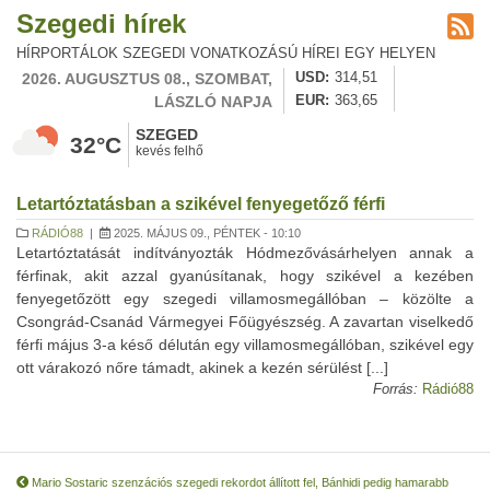
Szegedi hírek
HÍRPORTÁLOK SZEGEDI VONATKOZÁSÚ HÍREI EGY HELYEN
2026. AUGUSZTUS 08., SZOMBAT,
USD
314,51
LÁSZLÓ NAPJA
EUR
363,65
SZEGED
32°C
kevés felhő
Letartóztatásban a szikével fenyegetőző férfi
RÁDIÓ88
|
2025. MÁJUS 09., PÉNTEK - 10:10
Letartóztatását indítványozták Hódmezővásárhelyen annak a
férfinak, akit azzal gyanúsítanak, hogy szikével a kezében
fenyegetőzött egy szegedi villamosmegállóban – közölte a
Csongrád-Csanád Vármegyei Főügyészség. A zavartan viselkedő
férfi május 3-a késő délután egy villamosmegállóban, szikével egy
ott várakozó nőre támadt, akinek a kezén sérülést [...]
Forrás:
Rádió88
Mario Sostaric szenzációs szegedi rekordot állított fel, Bánhidi pedig hamarabb