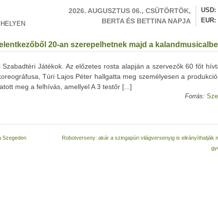
2026. AUGUSZTUS 06., CSÜTÖRTÖK,
USD
BERTA ÉS BETTINA NAPJA
EUR
 HELYEN
60 jelentkezőből 20-an szerepelhetnek majd a kalandmusicalb
i Szabadtéri Játékok. Az előzetes rosta alapján a szervezők 60 főt hív
oreográfusa, Túri Lajos Péter hallgatta meg személyesen a produkció
tt meg a felhívás, amellyel A 3 testőr [...]
Forrás:
Sze
ba Szegeden
Robotverseny: akár a szingapúri világversenyig is elirányíthatják
gy