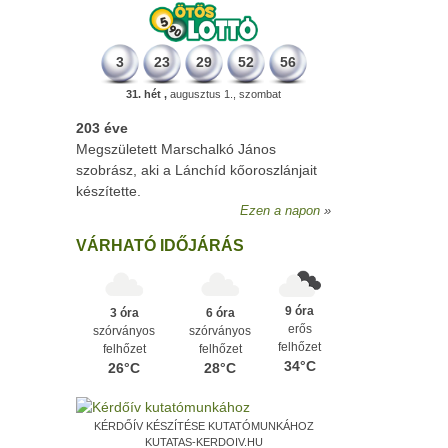
3
23
29
52
56
31. hét ,
augusztus 1., szombat
203 éve
Megszületett Marschalkó János
szobrász, aki a Lánchíd kőoroszlánjait
készítette.
Ezen a napon
VÁRHATÓ IDŐJÁRÁS
9 óra
3 óra
6 óra
erős
szórványos
szórványos
felhőzet
felhőzet
felhőzet
34°C
26°C
28°C
KÉRDŐÍV KÉSZÍTÉSE KUTATÓMUNKÁHOZ
KUTATAS-KERDOIV.HU