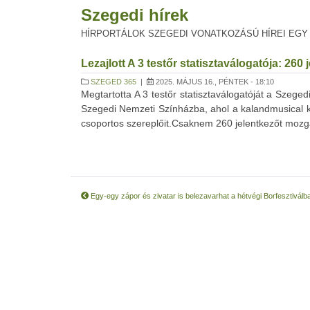
Szegedi hírek
HÍRPORTÁLOK SZEGEDI VONATKOZÁSÚ HÍREI EGY
Lezajlott A 3 testőr statisztaválogatója: 2
SZEGED 365
|
2025. MÁJUS 16., PÉNTEK - 18:10
Megtartotta A 3 testőr statisztaválogatóját a Szeged
Szegedi Nemzeti Színházba, ahol a kalandmusical k
csoportos szereplőit.Csaknem 260 jelentkezőt mozgato
Egy-egy zápor és zivatar is belezavarhat a hétvégi Borfesztivál