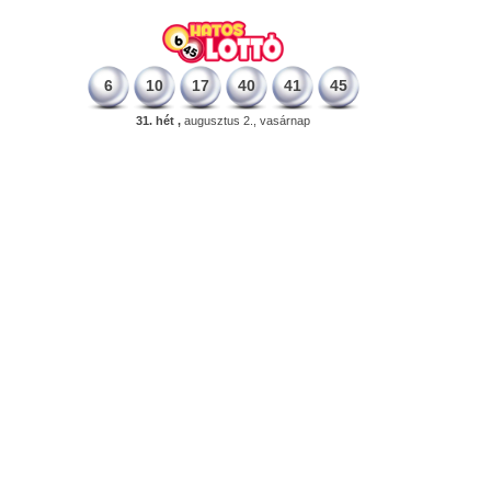
6
10
17
40
41
45
31. hét ,
augusztus 2., vasárnap