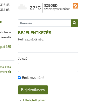
316,45
SZEGED
27°C
szórványos felhőzet
364,93
en
tak be a
BEJELENTKEZÉS
 leendő
Felhasználói név:
ged 365
Jelszó
 magukat a
erekek
Emlékezz rám!
Elfelejtett jelszó