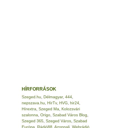
HÍRFORRÁSOK
Szeged.hu
,
Délmagyar
,
444
,
nepszava.hu
,
HírTv
,
HVG
,
hir24
,
Hírextra
,
Szeged Ma
,
Kolozsvári
szalonna
,
Origo
,
Szabad Város Blog
,
Szeged 365
,
Szeged Város
,
Szabad
Európa
,
Rádió88
,
Azonnali
,
Webrádió
,