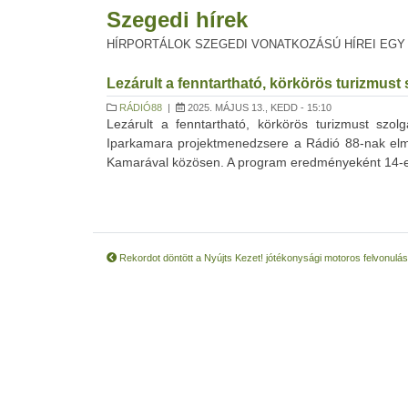
Szegedi hírek
HÍRPORTÁLOK SZEGEDI VONATKOZÁSÚ HÍREI EGY
Lezárult a fenntartható, körkörös turizmust
RÁDIÓ88
|
2025. MÁJUS 13., KEDD - 15:10
Lezárult a fenntartható, körkörös turizmust szo
Iparkamara projektmenedzsere a Rádió 88-nak elmo
Kamarával közösen. A program eredményeként 14-en 
Rekordot döntött a Nyújts Kezet! jótékonysági motoros felvonulás