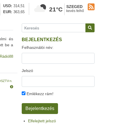
USD
314,51
SZEGED
21°C
kevés felhő
EUR
363,65
elmi és
BEJELENTKEZÉS
tt be a
Felhasználói név:
Rádió88
Jelszó
 OSZTV-n.
Emlékezz rám!
Elfelejtett jelszó