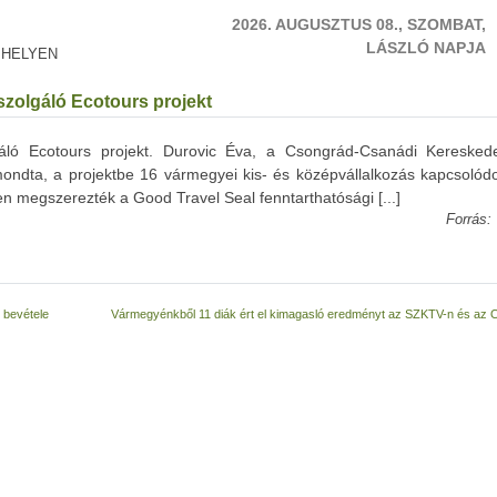
2026. AUGUSZTUS 08., SZOMBAT,
LÁSZLÓ NAPJA
 HELYEN
 szolgáló Ecotours projekt
lgáló Ecotours projekt. Durovic Éva, a Csongrád-Csanádi Keresked
ndta, a projektbe 16 vármegyei kis- és középvállalkozás kapcsolódo
megszerezték a Good Travel Seal fenntarthatósági [...]
Forrás:
 bevétele
Vármegyénkből 11 diák ért el kimagasló eredményt az SZKTV-n és az