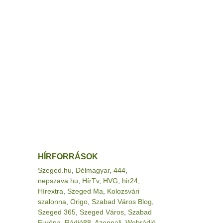
HÍRFORRÁSOK
Szeged.hu
,
Délmagyar
,
444
,
nepszava.hu
,
HírTv
,
HVG
,
hir24
,
Hírextra
,
Szeged Ma
,
Kolozsvári
szalonna
,
Origo
,
Szabad Város Blog
,
Szeged 365
,
Szeged Város
,
Szabad
Európa
,
Rádió88
,
Azonnali
,
Webrádió
,