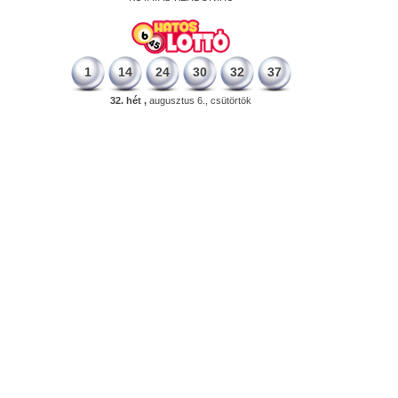
1
14
24
30
32
37
32. hét ,
augusztus 6., csütörtök