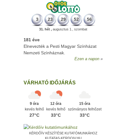
3
23
29
52
56
31. hét ,
augusztus 1., szombat
181 éve
Elnevezték a Pesti Magyar Színházat
Nemzeti Színháznak.
Ezen a napon
VÁRHATÓ IDŐJÁRÁS
9 óra
12 óra
15 óra
kevés felhő
kevés felhő
szórványos felhőzet
27°C
33°C
33°C
KÉRDŐÍV KÉSZÍTÉSE KUTATÓMUNKÁHOZ
KUTATAS-KERDOIV.HU