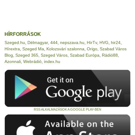
HÍRFORRÁSOK
Szeged.hu
,
Délmagyar
,
444
,
nepszava.hu
,
HírTv
,
HVG
,
hir24
,
Hírextra
,
Szeged Ma
,
Kolozsvári szalonna
,
Origo
,
Szabad Város
Blog
,
Szeged 365
,
Szeged Város
,
Szabad Európa
,
Rádió88
,
Azonnali
,
Webrádió
,
index.hu
RSS ALKALMAZÁSOK A GOOGLE PLAY-BEN