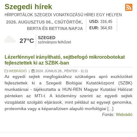
Szegedi hírek
HÍRPORTÁLOK SZEGEDI VONATKOZÁSÚ HÍREI EGY HELYEN
2026. AUGUSZTUS 06., CSÜTÖRTÖK,
USD
316,45
BERTA ÉS BETTINA NAPJA
EUR
364,93
SZEGED
27°C
szórványos felhőzet
Lézerfénnyel irányítható, sejtbefogó mikrorobotokat
fejlesztettek ki az SZBK-ban
WEBRÁDIÓ
|
2024. JÚNIUS 28., PÉNTEK - 11:11
Az egyedi sejtek megfogásához szükséges apró eszközöket
fejlesztettek ki a Szegedi Biológiai Kutatóközpont (SZBK)
munkatársai - tájékoztatta a HUN-REN Magyar Kutatási Hálózat
pénteken az MTI-t. A közlemény szerint az egyedi sejtek
vizsgálatát szolgáló eljárások, mint például az egysejt genomika,
proteomika vagy a képanalízisen alapuló morfológiai [...]
Forrás:
Webrádió