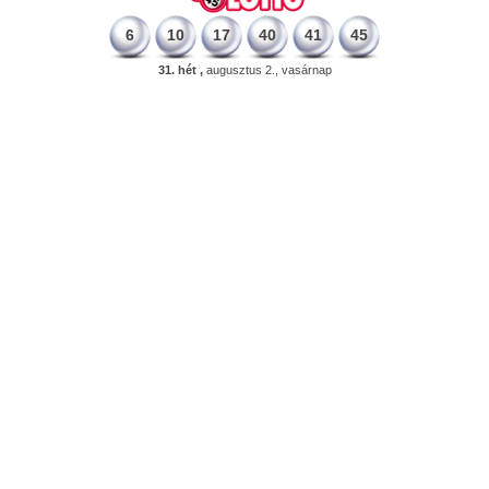
6
10
17
40
41
45
31. hét ,
augusztus 2., vasárnap