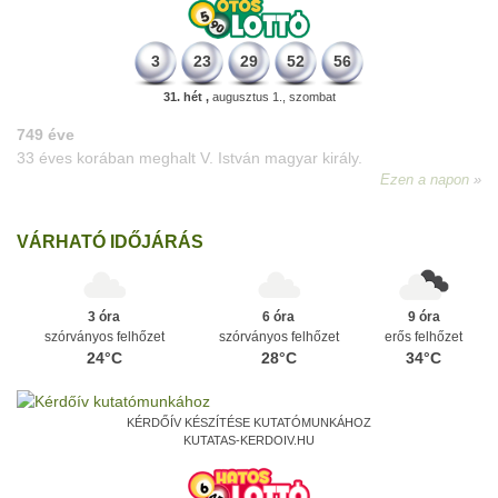
3
23
29
52
56
31. hét ,
augusztus 1., szombat
VÁRHATÓ IDŐJÁRÁS
3 óra
6 óra
9 óra
szórványos felhőzet
szórványos felhőzet
erős felhőzet
24°C
28°C
34°C
KÉRDŐÍV KÉSZÍTÉSE KUTATÓMUNKÁHOZ
KUTATAS-KERDOIV.HU