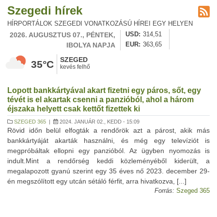
Szegedi hírek
HÍRPORTÁLOK SZEGEDI VONATKOZÁSÚ HÍREI EGY HELYEN
2026. AUGUSZTUS 07., PÉNTEK,
USD
314,51
IBOLYA NAPJA
EUR
363,65
SZEGED
35°C
kevés felhő
Lopott bankkártyával akart fizetni egy páros, sőt, egy
tévét is el akartak csenni a panzióból, ahol a három
éjszaka helyett csak kettőt fizettek ki
SZEGED 365
|
2024. JANUÁR 02., KEDD - 15:09
Rövid időn belül elfogták a rendőrök azt a párost, akik más
bankkártyáját akarták használni, és még egy televíziót is
megpróbáltak ellopni egy panzióból. Az ügyben nyomozás is
indult.Mint a rendőrség keddi közleményéből kiderült, a
megalapozott gyanú szerint egy 35 éves nő 2023. december 29-
én megszólított egy utcán sétáló férfit, arra hivatkozva, [...]
Forrás:
Szeged 365