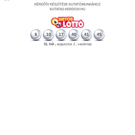
KÉRDŐÍV KÉSZÍTÉSE KUTATÓMUNKÁHOZ
KUTATAS-KERDOIV.HU
6
10
17
40
41
45
31. hét ,
augusztus 2., vasárnap