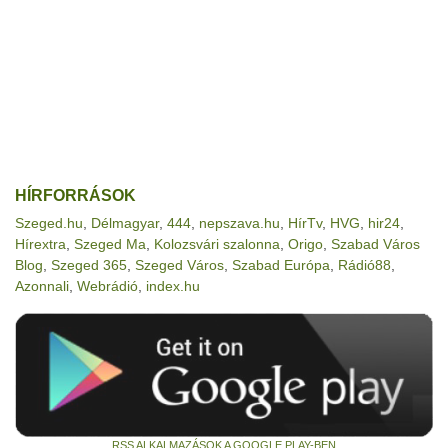
HÍRFORRÁSOK
Szeged.hu
,
Délmagyar
,
444
,
nepszava.hu
,
HírTv
,
HVG
,
hir24
,
Hírextra
,
Szeged Ma
,
Kolozsvári szalonna
,
Origo
,
Szabad Város
Blog
,
Szeged 365
,
Szeged Város
,
Szabad Európa
,
Rádió88
,
Azonnali
,
Webrádió
,
index.hu
RSS ALKALMAZÁSOK A GOOGLE PLAY-BEN