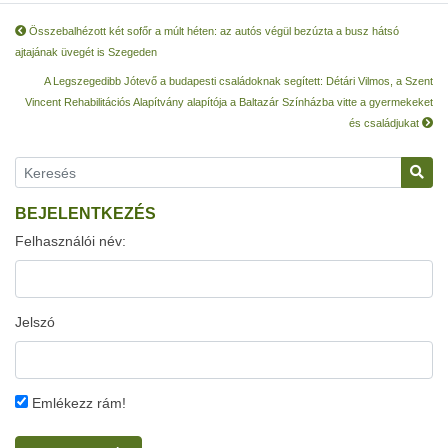
Összebalhézott két sofőr a múlt héten: az autós végül bezúzta a busz hátsó
ajtajának üvegét is Szegeden
A Legszegedibb Jótevő a budapesti családoknak segített: Détári Vilmos, a Szent
Vincent Rehabilitációs Alapítvány alapítója a Baltazár Színházba vitte a gyermekeket
és családjukat
BEJELENTKEZÉS
Felhasználói név:
Jelszó
Emlékezz rám!