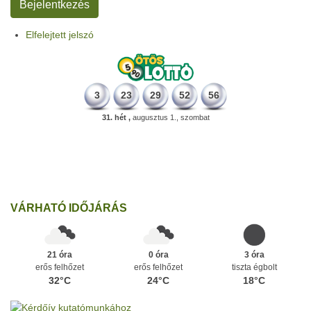
Elfelejtett jelszó
3
23
29
52
56
31. hét ,
augusztus 1., szombat
196 éve
Megszületett Kondor Gusztáv csillagász, matematikus, egyetemi
tanár, akadémikus.
Ezen a napon
VÁRHATÓ IDŐJÁRÁS
21 óra
0 óra
3 óra
erős felhőzet
erős felhőzet
tiszta égbolt
32°C
24°C
18°C