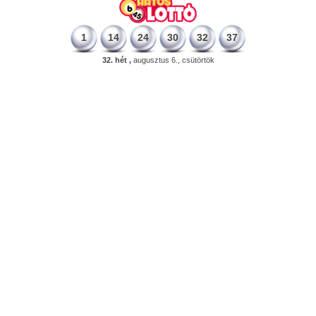
1
14
24
30
32
37
32. hét ,
augusztus 6., csütörtök