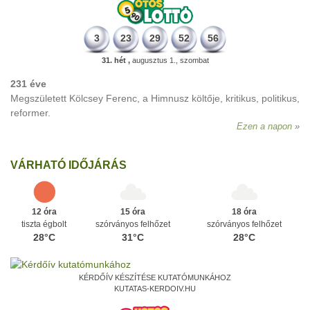
3
23
29
52
56
31. hét ,
augusztus 1., szombat
231 éve
Megszületett Kölcsey Ferenc, a Himnusz költője, kritikus, politikus,
reformer.
Ezen a napon
VÁRHATÓ IDŐJÁRÁS
12 óra
15 óra
18 óra
tiszta égbolt
szórványos felhőzet
szórványos felhőzet
28°C
31°C
28°C
KÉRDŐÍV KÉSZÍTÉSE KUTATÓMUNKÁHOZ
KUTATAS-KERDOIV.HU