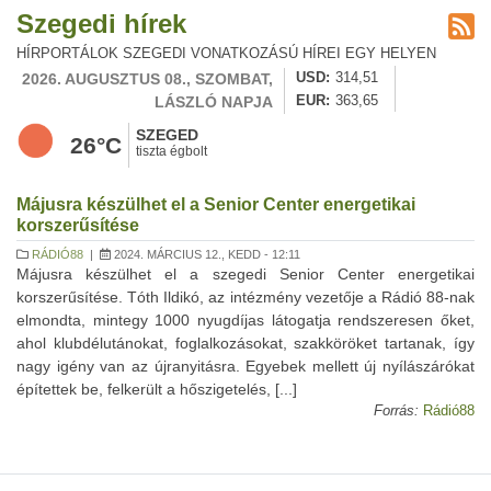
Szegedi hírek
HÍRPORTÁLOK SZEGEDI VONATKOZÁSÚ HÍREI EGY HELYEN
2026. AUGUSZTUS 08., SZOMBAT,
USD
314,51
LÁSZLÓ NAPJA
EUR
363,65
SZEGED
26°C
tiszta égbolt
Májusra készülhet el a Senior Center energetikai
korszerűsítése
RÁDIÓ88
|
2024. MÁRCIUS 12., KEDD - 12:11
Májusra készülhet el a szegedi Senior Center energetikai
korszerűsítése. Tóth Ildikó, az intézmény vezetője a Rádió 88-nak
elmondta, mintegy 1000 nyugdíjas látogatja rendszeresen őket,
ahol klubdélutánokat, foglalkozásokat, szakköröket tartanak, így
nagy igény van az újranyitásra. Egyebek mellett új nyílászárókat
építettek be, felkerült a hőszigetelés, [...]
Forrás:
Rádió88