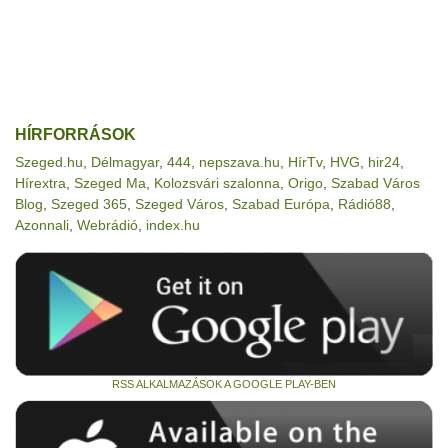
HÍRFORRÁSOK
Szeged.hu
,
Délmagyar
,
444
,
nepszava.hu
,
HírTv
,
HVG
,
hir24
,
Hírextra
,
Szeged Ma
,
Kolozsvári szalonna
,
Origo
,
Szabad Város
Blog
,
Szeged 365
,
Szeged Város
,
Szabad Európa
,
Rádió88
,
Azonnali
,
Webrádió
,
index.hu
RSS ALKALMAZÁSOK A GOOGLE PLAY-BEN