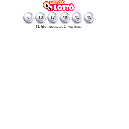
6
10
17
40
41
45
31. hét ,
augusztus 2., vasárnap