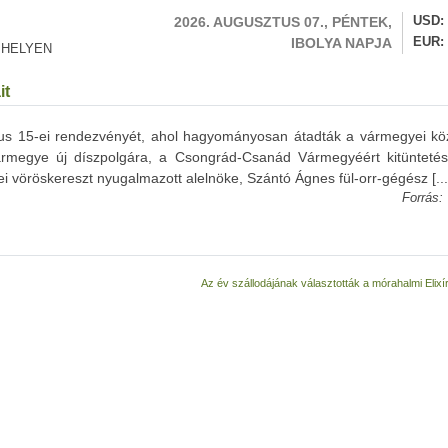
2026. AUGUSZTUS 07., PÉNTEK,
USD
IBOLYA NAPJA
EUR
 HELYEN
it
us 15-ei rendezvényét, ahol hagyományosan átadták a vármegyei kö
 vármegye új díszpolgára, a Csongrád-Csanád Vármegyéért kitüntetés
vöröskereszt nyugalmazott alelnöke, Szántó Ágnes fül-orr-gégész [...
Forrás:
Az év szállodájának választották a mórahalmi Elixí