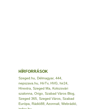
HÍRFORRÁSOK
Szeged.hu
,
Délmagyar
,
444
,
nepszava.hu
,
HírTv
,
HVG
,
hir24
,
Hírextra
,
Szeged Ma
,
Kolozsvári
szalonna
,
Origo
,
Szabad Város Blog
,
Szeged 365
,
Szeged Város
,
Szabad
Európa
,
Rádió88
,
Azonnali
,
Webrádió
,
index.hu