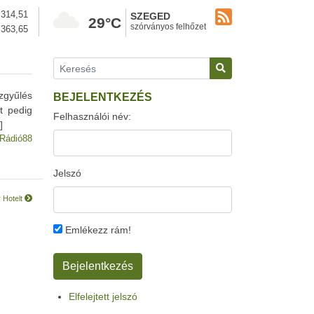
314,51
SZEGED
29°C
szórványos felhőzet
363,65
zgyűlés
BEJELENTKEZÉS
t pedig
Felhasználói név:
]
Rádió88
Jelszó
r Hotelt
Emlékezz rám!
Elfelejtett jelszó