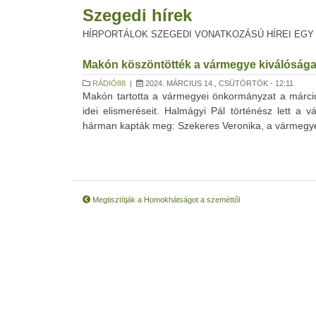
Szegedi hírek
HÍRPORTÁLOK SZEGEDI VONATKOZÁSÚ HÍREI EGY
Makón köszöntötték a vármegye kiválósága
RÁDIÓ88
|
2024. MÁRCIUS 14., CSÜTÖRTÖK - 12:11
Makón tartotta a vármegyei önkormányzat a márci
idei elismeréseit. Halmágyi Pál történész lett a
hárman kapták meg: Szekeres Veronika, a vármegyei 
Megtisztítják a Homokhátságot a szeméttől