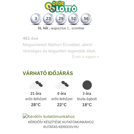
3
23
29
52
56
31. hét ,
augusztus 1., szombat
196 éve
Megszületett Kondor Gusztáv
csillagász, matematikus, egyetemi
tanár, akadémikus.
Ezen a napon
VÁRHATÓ IDŐJÁRÁS
21 óra
0 óra
3 óra
erős felhőzet
erős felhőzet
tiszta égbolt
28°C
22°C
18°C
KÉRDŐÍV KÉSZÍTÉSE KUTATÓMUNKÁHOZ
KUTATAS-KERDOIV.HU