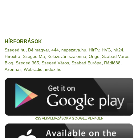
HÍRFORRÁSOK
Szeged.hu
,
Délmagyar
,
444
,
nepszava.hu
,
HírTv
,
HVG
,
hir24
,
Hírextra
,
Szeged Ma
,
Kolozsvári szalonna
,
Origo
,
Szabad Város
Blog
,
Szeged 365
,
Szeged Város
,
Szabad Európa
,
Rádió88
,
Azonnali
,
Webrádió
,
index.hu
RSS ALKALMAZÁSOK A GOOGLE PLAY-BEN