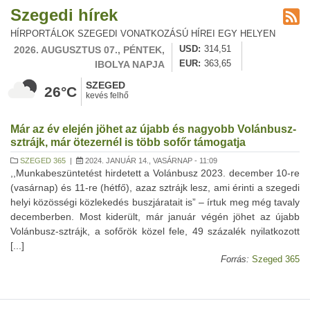
Szegedi hírek
HÍRPORTÁLOK SZEGEDI VONATKOZÁSÚ HÍREI EGY HELYEN
2026. AUGUSZTUS 07., PÉNTEK,
USD
314,51
IBOLYA NAPJA
EUR
363,65
SZEGED
26°C
kevés felhő
Már az év elején jöhet az újabb és nagyobb Volánbusz-
sztrájk, már ötezernél is több sofőr támogatja
SZEGED 365
|
2024. JANUÁR 14., VASÁRNAP - 11:09
,,Munkabeszüntetést hirdetett a Volánbusz 2023. december 10-re
(vasárnap) és 11-re (hétfő), azaz sztrájk lesz, ami érinti a szegedi
helyi közösségi közlekedés buszjáratait is” – írtuk meg még tavaly
decemberben. Most kiderült, már január végén jöhet az újabb
Volánbusz-sztrájk, a sofőrök közel fele, 49 százalék nyilatkozott
[...]
Forrás:
Szeged 365