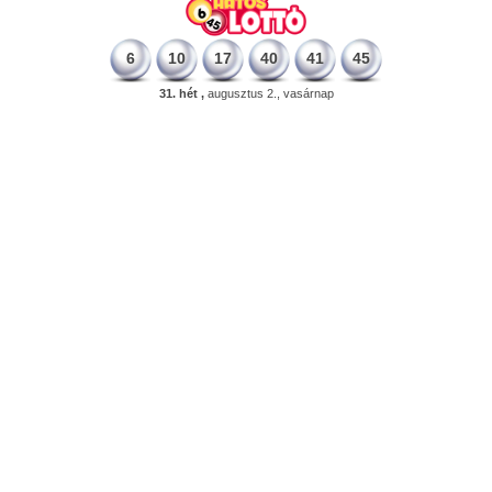
6
10
17
40
41
45
31. hét ,
augusztus 2., vasárnap