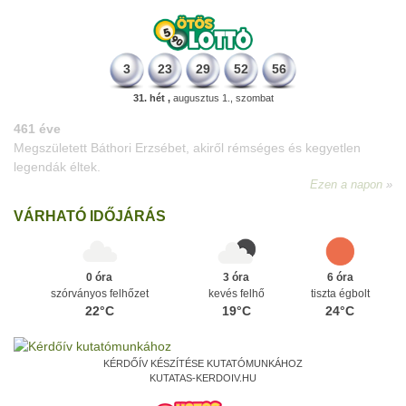
3
23
29
52
56
31. hét ,
augusztus 1., szombat
VÁRHATÓ IDŐJÁRÁS
0 óra
3 óra
6 óra
szórványos felhőzet
kevés felhő
tiszta égbolt
22°C
19°C
24°C
KÉRDŐÍV KÉSZÍTÉSE KUTATÓMUNKÁHOZ
KUTATAS-KERDOIV.HU